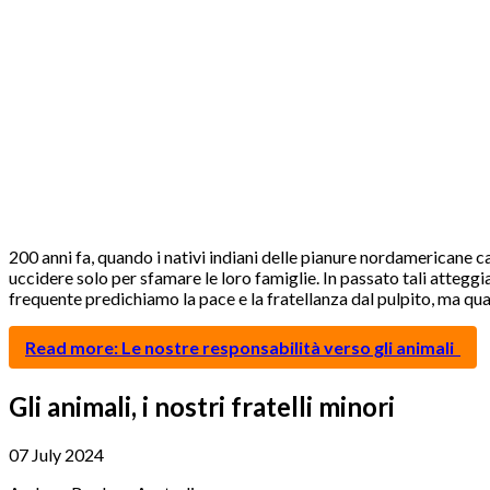
200 anni fa, quando i nativi indiani delle pianure nordamericane ca
uccidere solo per sfamare le loro famiglie. In passato tali atteggia
frequente predichiamo la pace e la fratellanza dal pulpito, ma qua
Read more: Le nostre responsabilità verso gli animali
Gli animali, i nostri fratelli minori
07 July 2024