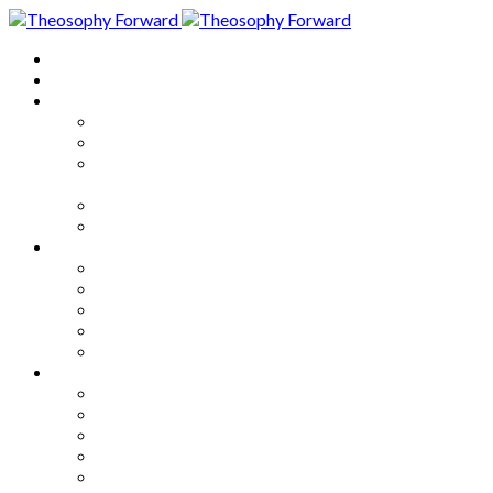
Home
About
Articles
The Society
Theosophy
Theosophy and the Society in
the Public Eye
Theosophical Encyclopedia
Good News
Series
How to Move Forward
Living Theosophy
Our World
Our Work
Our Unity
Mixed Bag
Medley
Notable Books
Quotations
Miscellany and Trivia
Links