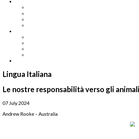
Other Languages
Lengua Espaňola
Lingua Italiana
Língua Portuguesa
Langue Française
Archives
Archives
Previous Issues
Special Editions
Arts and Crafts Studio
Donate
Lingua Italiana
Le nostre responsabilità verso gli anima
07 July 2024
Andrew Rooke – Australia