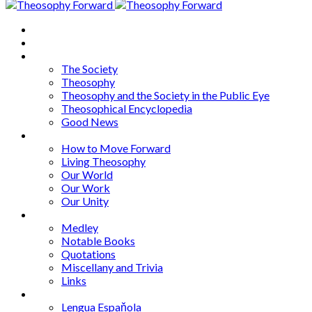
Home
About
Articles
The Society
Theosophy
Theosophy and the Society in the Public Eye
Theosophical Encyclopedia
Good News
Series
How to Move Forward
Living Theosophy
Our World
Our Work
Our Unity
Mixed Bag
Medley
Notable Books
Quotations
Miscellany and Trivia
Links
Other Languages
Lengua Espaňola