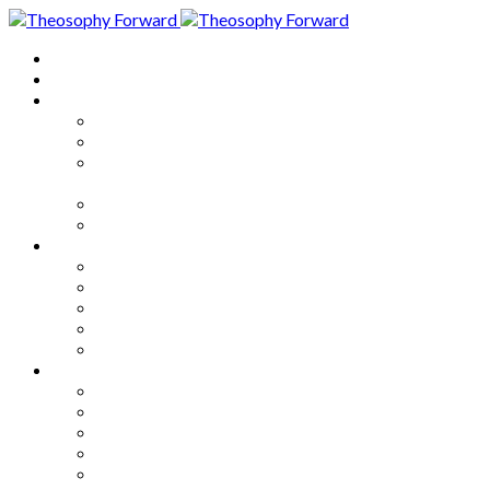
Home
About
Articles
The Society
Theosophy
Theosophy and the Society in
the Public Eye
Theosophical Encyclopedia
Good News
Series
How to Move Forward
Living Theosophy
Our World
Our Work
Our Unity
Mixed Bag
Medley
Notable Books
Quotations
Miscellany and Trivia
Links