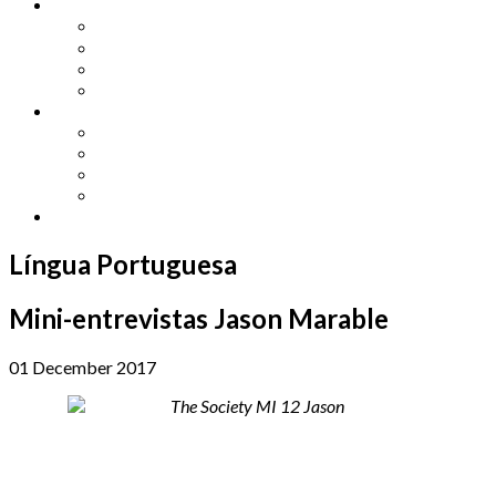
Other Languages
Lengua Espaňola
Lingua Italiana
Língua Portuguesa
Langue Française
Archives
Archives
Previous Issues
Special Editions
Arts and Crafts Studio
Donate
Língua Portuguesa
Mini-entrevistas Jason Marable
01 December 2017