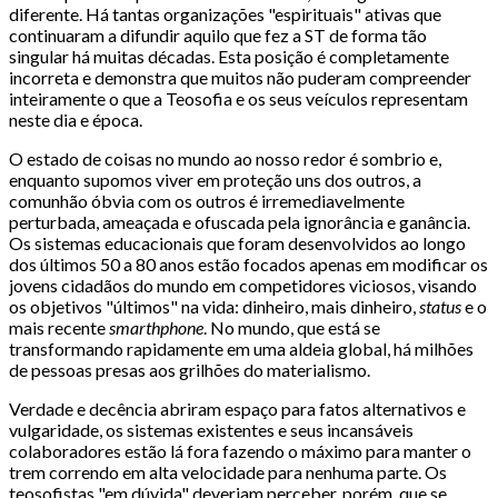
diferente. Há tantas organizações "espirituais" ativas que
continuaram a difundir aquilo que fez a ST de forma tão
singular há muitas décadas. Esta posição é completamente
incorreta e demonstra que muitos não puderam compreender
inteiramente o que a Teosofia e os seus veículos representam
neste dia e época.
O estado de coisas no mundo ao nosso redor é sombrio e,
enquanto supomos viver em proteção uns dos outros, a
comunhão óbvia com os outros é irremediavelmente
perturbada, ameaçada e ofuscada pela ignorância e ganância.
Os sistemas educacionais que foram desenvolvidos ao longo
dos últimos 50 a 80 anos estão focados apenas em modificar os
jovens cidadãos do mundo em competidores viciosos, visando
os objetivos "últimos" na vida: dinheiro, mais dinheiro,
status
e o
mais recente
smarthphone
. No mundo, que está se
transformando rapidamente em uma aldeia global, há milhões
de pessoas presas aos grilhões do materialismo.
Verdade e decência abriram espaço para fatos alternativos e
vulgaridade, os sistemas existentes e seus incansáveis
colaboradores estão lá fora fazendo o máximo para manter o
trem correndo em alta velocidade para nenhuma parte. Os
teosofistas "em dúvida" deveriam perceber, porém, que se