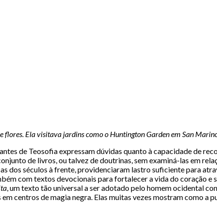
flores. Ela visitava jardins como o Huntington Garden em San Marino, Ca
es de Teosofia expressam dúvidas quanto à capacidade de reconh
njunto de livros, ou talvez de doutrinas, sem examiná-las em re
cas dos séculos à frente, providenciaram lastro suficiente para a
bém com textos devocionais para fortalecer a vida do coração e s
ta
, um texto tão universal a ser adotado pelo homem ocidental 
s em centros de magia negra. Elas muitas vezes mostram como a pu