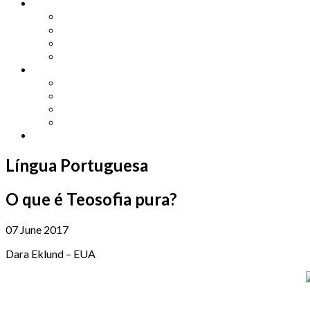
Other Languages
Lengua Espaňola
Lingua Italiana
Língua Portuguesa
Langue Française
Archives
Archives
Previous Issues
Special Editions
Arts and Crafts Studio
Donate
Língua Portuguesa
O que é Teosofia pura?
07 June 2017
Dara Eklund – EUA