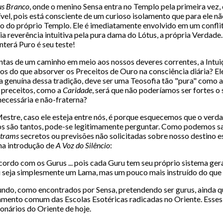
tus Branco
, onde o menino Sensa entra no Templo pela primeira vez,
rível, pois está consciente de um curioso isolamento que para ele n
 do próprio Templo. Ele é imediatamente envolvido em um conflito
ia reverência intuitiva pela pura dama do Lótus, a própria Verdade.
terá Puro é seu teste!
tas de um caminho em meio aos nossos deveres correntes, a Intuiçã
s do que absorver os Preceitos de Ouro na consciência diária? Eles
a genuína dessa tradição, deve ser uma Teosofia tão "pura" como 
 preceitos, como a
Caridade
, será que não poderíamos ser fortes o
necessária e não-fraterna?
re, caso ele esteja entre nós, é porque esquecemos que o verdad
s são tantos, pode-se legitimamente perguntar. Como podemos sa
trams
secretos ou previsões não solicitadas sobre nosso destino 
 na introdução de
A Voz do Silêncio
:
ordo com os Gurus ... pois cada Guru tem seu próprio sistema ger
 seja simplesmente um Lama, mas um pouco mais instruído do que a
undo, como encontrados por Sensa, pretendendo ser gurus, ainda q
mento comum das Escolas Esotéricas radicadas no Oriente. Esses p
nários do Oriente de hoje.