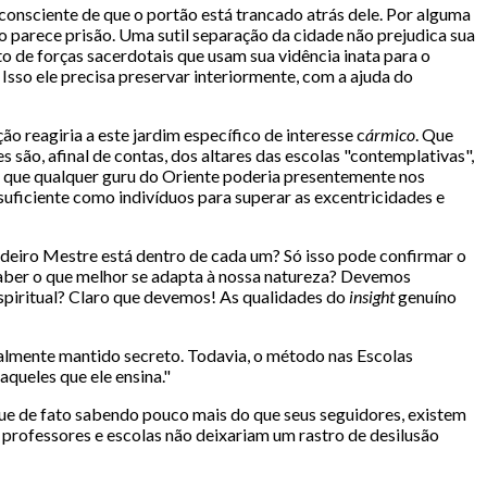
 consciente de que o portão está trancado atrás dele. Por alguma
ão parece prisão. Uma sutil separação da cidade não prejudica sua
 de forças sacerdotais que usam sua vidência inata para o
 Isso ele precisa preservar interiormente, com a ajuda do
o reagiria a este jardim específico de interesse c
ármico
. Que
 são, afinal de contas, dos altares das escolas "contemplativas",
a que qualquer guru do Oriente poderia presentemente nos
 suficiente como indivíduos para superar as excentricidades e
eiro Mestre está dentro de cada um? Só isso pode confirmar o
ber o que melhor se adapta à nossa natureza? Devemos
espiritual? Claro que devemos! As qualidades do
insight
genuíno
almente mantido secreto. Todavia, o método nas Escolas
queles que ele ensina."
ue de fato sabendo pouco mais do que seus seguidores, existem
rofessores e escolas não deixariam um rastro de desilusão