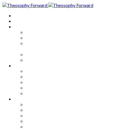
Home
About
Articles
The Society
Theosophy
Theosophy and the Society in
the Public Eye
Theosophical Encyclopedia
Good News
Series
How to Move Forward
Living Theosophy
Our World
Our Work
Our Unity
Mixed Bag
Medley
Notable Books
Quotations
Miscellany and Trivia
Links