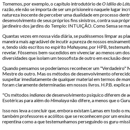
Tomemos, por exemplo, o capítulo introdutório de
O Idílio do Ló
razão, ele não se importa de ser um prisioneiro naquele lugar inc
natureza inocente de perceber uma dualidade em processo dentro
desenvolvimento de seus próprios fins sinistros, contra sua própr
jardineiro dos jardins do Templo: INTUIÇÃO. Como Sensa se man
Quantas vezes em nossa vida diária, se pudéssemos limpar as plan
maneira mais agradável de incutir a pureza de nossos ensinamento
e, tendo sido escritos no espírito
Mahayana
, por HPB, testemunh
revelar. Fôssemos bem-sucedidos em vivenciar ao menos um dos
diversidades que isolam um teosofista de outro em exclusão des
Quando pensamos se poderíamos reconhecer um "Verdadeiro" Mest
Mestre do outro. Mas os métodos de desenvolvimento oferecido
suspeitar imediatamente de qualquer material em termos de
man
foram claramente determinadas em nossos livros. H.P.B. explica
"Os métodos
indianos
de desenvolvimento psíquico diferem de ac
Esotéricas para além do
Himalaya
não difere, a menos que o Guru
Isso nos leva a concluir que, embora existam Lamas em todo o m
também professores e acólitos que se reconhecem por um ensina
repentina como a que testemunhamos perseguindo os guru-missio