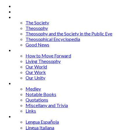
Home
About
Articles
The Society
Theosophy
Theosophy and the Society in the Public Eye
Theosophical Encyclopedia
Good News
Series
How to Move Forward
Living Theosophy
Our World
Our Work
Our Unity
Mixed Bag
Medley
Notable Books
Quotations
Miscellany and Trivia
Links
Other Languages
Lengua Espaňola
Lingua Italiana