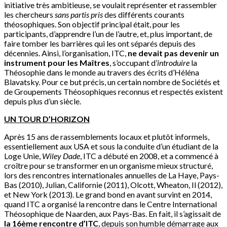
initiative très ambitieuse, se voulait représenter et rassembler
les chercheurs
sans partis pris
des différents courants
théosophiques. Son objectif principal était, pour les
participants, d’apprendre l’un de l’autre, et, plus important, de
faire tomber les barrières qui les ont séparés depuis des
décennies. Ainsi, l’organisation, ITC,
ne devait pas devenir un
instrument pour les Maîtres
, s’occupant d’
introduire
la
Théosophie dans le monde au travers des écrits d’Héléna
Blavatsky. Pour ce but précis, un certain nombre de Sociétés et
de Groupements Théosophiques reconnus et respectés existent
depuis plus d’un siècle.
UN TOUR D’HORIZON
Après 15 ans de rassemblements locaux et plutôt informels,
essentiellement aux USA et sous la conduite d’un étudiant de la
Loge Unie,
Wiley Dade
, ITC a débuté en 2008, et a commencé à
croître pour se transformer en un organisme mieux structuré,
lors des rencontres internationales annuelles de La Haye, Pays-
Bas (2010), Julian, Californie (2011), Olcott, Wheaton, Il (2012),
et New York (2013). Le grand bond en avant survint en 2014,
quand ITC a organisé la rencontre dans le Centre International
Théosophique de Naarden, aux Pays-Bas. En fait, il s’agissait de
la 16ème rencontre d’ITC
, depuis son humble démarrage aux