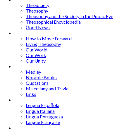
The Society
Theosophy
Theosophy and the Society in the Public Eye
Theosophical Encyclopedia
Good News
Series
How to Move Forward
Living Theosophy
Our World
Our Work
Our Unity
Mixed Bag
Medley
Notable Books
Quotations
Miscellany and Trivia
Links
Other Languages
Lengua Espaňola
Lingua Italiana
Língua Portuguesa
Langue Française
Archives