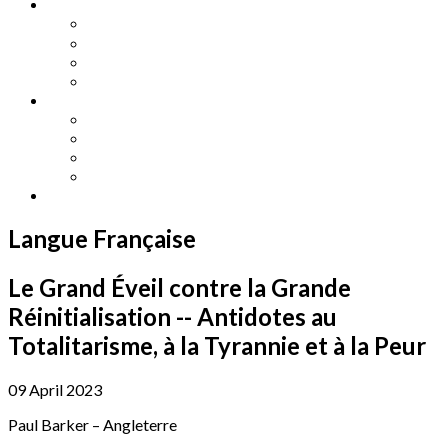
Other Languages
Lengua Espaňola
Lingua Italiana
Língua Portuguesa
Langue Française
Archives
Archives
Previous Issues
Special Editions
Arts and Crafts Studio
Donate
Langue Française
Le Grand Éveil contre la Grande
Réinitialisation -- Antidotes au
Totalitarisme, à la Tyrannie et à la Peur
09 April 2023
Paul Barker – Angleterre