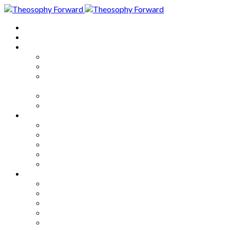
Home
About
Articles
The Society
Theosophy
Theosophy and the Society in
the Public Eye
Theosophical Encyclopedia
Good News
Series
How to Move Forward
Living Theosophy
Our World
Our Work
Our Unity
Mixed Bag
Medley
Notable Books
Quotations
Miscellany and Trivia
Links