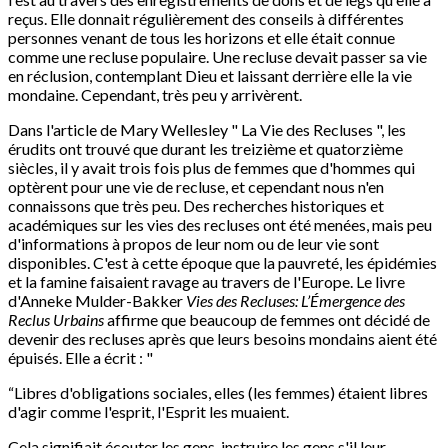
reçus. Elle donnait régulièrement des conseils à différentes
personnes venant de tous les horizons et elle était connue
comme une recluse populaire. Une recluse devait passer sa vie
en réclusion, contemplant Dieu et laissant derrière elle la vie
mondaine. Cependant, très peu y arrivèrent.
Dans l'article de Mary Wellesley " La Vie des Recluses ", les
érudits ont trouvé que durant les treizième et quatorzième
siècles, il y avait trois fois plus de femmes que d'hommes qui
optèrent pour une vie de recluse, et cependant nous n'en
connaissons que très peu. Des recherches historiques et
académiques sur les vies des recluses ont été menées, mais peu
d'informations à propos de leur nom ou de leur vie sont
disponibles. C'est à cette époque que la pauvreté, les épidémies
et la famine faisaient ravage au travers de l'Europe. Le livre
d'Anneke Mulder-Bakker
Vies des Recluses: L’Émergence des
Reclus Urbains
affirme que beaucoup de femmes ont décidé de
devenir des recluses après que leurs besoins mondains aient été
épuisés. Elle a écrit : "
“Libres d'obligations sociales, elles (les femmes) étaient libres
d'agir comme l'esprit, l'Esprit les muaient.
Cela signifiait écouter les gens, instruire les gens s'il leur