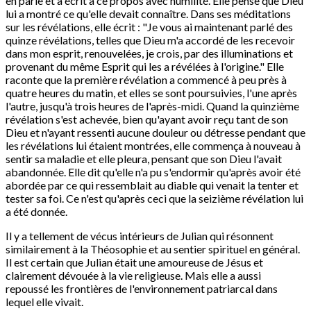
en parle et a écrit à ce propos avec humilité. Elle pense que Dieu
lui a montré ce qu'elle devait connaître. Dans ses méditations
sur les révélations, elle écrit : "Je vous ai maintenant parlé des
quinze révélations, telles que Dieu m'a accordé de les recevoir
dans mon esprit, renouvelées, je crois, par des illuminations et
provenant du même Esprit qui les a révélées à l'origine." Elle
raconte que la première révélation a commencé à peu près à
quatre heures du matin, et elles se sont poursuivies, l'une après
l'autre, jusqu'à trois heures de l'après-midi. Quand la quinzième
révélation s'est achevée, bien qu'ayant avoir reçu tant de son
Dieu et n'ayant ressenti aucune douleur ou détresse pendant que
les révélations lui étaient montrées, elle commença à nouveau à
sentir sa maladie et elle pleura, pensant que son Dieu l'avait
abandonnée. Elle dit qu'elle n'a pu s'endormir qu'après avoir été
abordée par ce qui ressemblait au diable qui venait la tenter et
tester sa foi. Ce n'est qu'après ceci que la seizième révélation lui
a été donnée.
Il y a tellement de vécus intérieurs de Julian qui résonnent
similairement à la Théosophie et au sentier spirituel en général.
Il est certain que Julian était une amoureuse de Jésus et
clairement dévouée à la vie religieuse. Mais elle a aussi
repoussé les frontières de l'environnement patriarcal dans
lequel elle vivait.