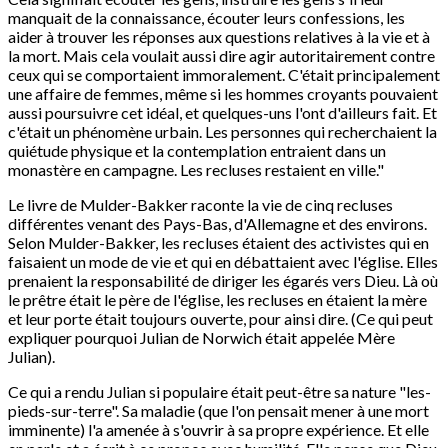
manquait de la connaissance, écouter leurs confessions, les
aider à trouver les réponses aux questions relatives à la vie et à
la mort. Mais cela voulait aussi dire agir autoritairement contre
ceux qui se comportaient immoralement. C'était principalement
une affaire de femmes, même si les hommes croyants pouvaient
aussi poursuivre cet idéal, et quelques-uns l'ont d'ailleurs fait. Et
c'était un phénomène urbain. Les personnes qui recherchaient la
quiétude physique et la contemplation entraient dans un
monastère en campagne. Les recluses restaient en ville."
Le livre de Mulder-Bakker raconte la vie de cinq recluses
différentes venant des Pays-Bas, d'Allemagne et des environs.
Selon Mulder-Bakker, les recluses étaient des activistes qui en
faisaient un mode de vie et qui en débattaient avec l'église. Elles
prenaient la responsabilité de diriger les égarés vers Dieu. Là où
le prêtre était le père de l'église, les recluses en étaient la mère
et leur porte était toujours ouverte, pour ainsi dire. (Ce qui peut
expliquer pourquoi Julian de Norwich était appelée Mère
Julian).
Ce qui a rendu Julian si populaire était peut-être sa nature "les-
pieds-sur-terre". Sa maladie (que l'on pensait mener à une mort
imminente) l'a amenée à s'ouvrir à sa propre expérience. Et elle