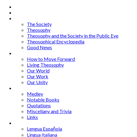
Home
About
Articles
The Society
Theosophy
Theosophy and the Society in the Public Eye
Theosophical Encyclopedia
Good News
Series
How to Move Forward
Living Theosophy
Our World
Our Work
Our Unity
Mixed Bag
Medley
Notable Books
Quotations
Miscellany and Trivia
Links
Other Languages
Lengua Espaňola
Lingua Italiana