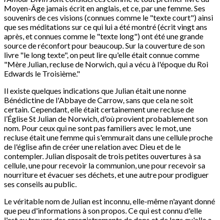
Moyen-Âge jamais écrit en anglais, et ce, par une femme. Ses
souvenirs de ces visions (connues comme le "texte court") ainsi
que ses méditations sur ce qui lui a été montré (écrit vingt ans
après, et connues comme le "texte long") ont été une grande
source de réconfort pour beaucoup. Sur la couverture de son
livre "le long texte", on peut lire qu'elle était connue comme
"Mère Julian, recluse de Norwich, qui a vécu à l'époque du Roi
Edwards le Troisième."
Il existe quelques indications que Julian était une nonne
Bénédictine de l'Abbaye de Carrow, sans que cela ne soit
certain. Cependant, elle était certainement une recluse de
l’Église St Julian de Norwich, d'où provient probablement son
nom. Pour ceux qui ne sont pas familiers avec le mot, une
recluse était une femme qui s'emmurait dans une cellule proche
de l'église afin de créer une relation avec Dieu et de le
contempler. Julian disposait de trois petites ouvertures à sa
cellule, une pour recevoir la communion, une pour recevoir sa
nourriture et évacuer ses déchets, et une autre pour prodiguer
ses conseils au public.
Le véritable nom de Julian est inconnu, elle-même n'ayant donné
que peu d'informations à son propos. Ce qui est connu d'elle
l'est au travers des enregistrements de dons et de legs qu'elle a