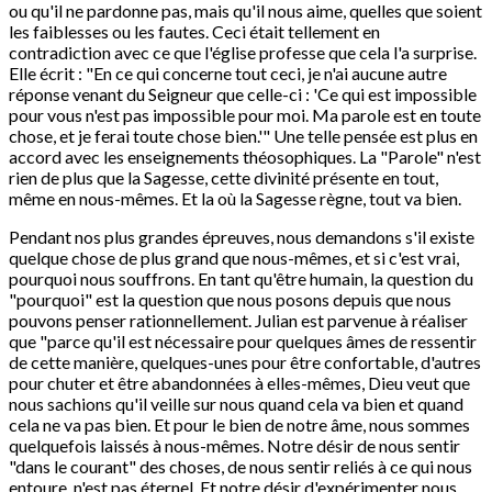
ou qu'il ne pardonne pas, mais qu'il nous aime, quelles que soient
les faiblesses ou les fautes. Ceci était tellement en
contradiction avec ce que l'église professe que cela l'a surprise.
Elle écrit : "En ce qui concerne tout ceci, je n'ai aucune autre
réponse venant du Seigneur que celle-ci : 'Ce qui est impossible
pour vous n'est pas impossible pour moi. Ma parole est en toute
chose, et je ferai toute chose bien.'" Une telle pensée est plus en
accord avec les enseignements théosophiques. La "Parole" n'est
rien de plus que la Sagesse, cette divinité présente en tout,
même en nous-mêmes. Et la où la Sagesse règne, tout va bien.
Pendant nos plus grandes épreuves, nous demandons s'il existe
quelque chose de plus grand que nous-mêmes, et si c'est vrai,
pourquoi nous souffrons. En tant qu'être humain, la question du
"pourquoi" est la question que nous posons depuis que nous
pouvons penser rationnellement. Julian est parvenue à réaliser
que "parce qu'il est nécessaire pour quelques âmes de ressentir
de cette manière, quelques-unes pour être confortable, d'autres
pour chuter et être abandonnées à elles-mêmes, Dieu veut que
nous sachions qu'il veille sur nous quand cela va bien et quand
cela ne va pas bien. Et pour le bien de notre âme, nous sommes
quelquefois laissés à nous-mêmes. Notre désir de nous sentir
"dans le courant" des choses, de nous sentir reliés à ce qui nous
entoure, n'est pas éternel. Et notre désir d'expérimenter nous