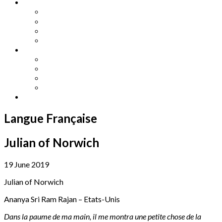
Other Languages
Lengua Espaňola
Lingua Italiana
Língua Portuguesa
Langue Française
Archives
Archives
Previous Issues
Special Editions
Arts and Crafts Studio
Donate
Langue Française
Julian of Norwich
19 June 2019
Julian of Norwich
Ananya Sri Ram Rajan – Etats-Unis
Dans la paume de ma main, il me montra une petite chose de la