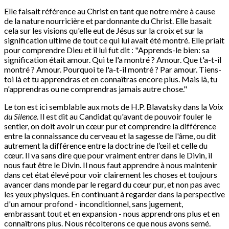
Elle faisait référence au Christ en tant que notre mère à cause
de la nature nourricière et pardonnante du Christ. Elle basait
cela sur les visions qu'elle eut de Jésus sur la croix et sur la
signification ultime de tout ce qui lui avait été montré. Elle priait
pour comprendre Dieu et il lui fut dit : "Apprends-le bien: sa
signification était amour. Qui te l'a montré ? Amour. Que t'a-t-il
montré ? Amour. Pourquoi te l'a-t-il montré ? Par amour. Tiens-
toi là et tu apprendras et en connaîtras encore plus. Mais là, tu
n'apprendras ou ne comprendras jamais autre chose."
Le ton est ici semblable aux mots de H.P. Blavatsky dans la
Voix
du Silence
. Il est dit au Candidat qu'avant de pouvoir fouler le
sentier, on doit avoir un cœur pur et comprendre la différence
entre la connaissance du cerveau et la sagesse de l'âme, ou dit
autrement la différence entre la doctrine de l’œil et celle du
cœur. Il va sans dire que pour vraiment entrer dans le Divin, il
nous faut être le Divin. Il nous faut apprendre à nous maintenir
dans cet état élevé pour voir clairement les choses et toujours
avancer dans monde par le regard du cœur pur, et non pas avec
les yeux physiques. En continuant à regarder dans la perspective
d'un amour profond - inconditionnel, sans jugement,
embrassant tout et en expansion - nous apprendrons plus et en
connaîtrons plus. Nous récolterons ce que nous avons semé.