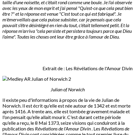
taille d'une noisette, et c'était rond comme une boule. Je l'ai observée
avec les yeux de mon esprit et j'ai pensé "Qu'est-ce que cela peut bien
être ?" et la réponse est venue "C'est tout ce qui est fabriqué". Je
m'émerveillais que cela puisse subsister, car je pensais que cela
pouvait s'être désintégré en rien du tout, c'était tellement petit. Et la
réponse m'arriva "cela persiste et persistera toujours parce que Dieu
l'aime". Toutes les choses ont leur être grâce à l'amour de Dieu.
Extrait de : Les Révélations de l'Amour Divin
Julian of Norwich
Il existe peu d'informations à propos de la vie de Julian de
Norwich. Il est écrit qu'elle est née autour de 1342 et est morte
après 1416. A trente ans, elle est tombée gravement malade et
l'on pensait qu'elle allait mourir. C'est durant cette période
qu'elle a reçu, le 8 Mai 1373, seize visions qui conduiront à la
publication des
Révélations de l'Amour Divin
. Les
Révélations de
l'Amour Divin
sont considérées comme le tout premier livre du