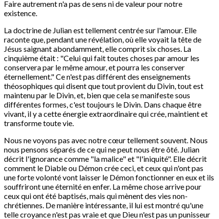
Faire autrement n'a pas de sens ni de valeur pour notre
existence.
La doctrine de Julian est tellement centrée sur l'amour. Elle
raconte que, pendant une révélation, où elle voyait la tête de
Jésus saignant abondamment, elle comprit six choses. La
cinquième était : "Celui qui fait toutes choses par amour les
conservera par le même amour, et pourra les conserver
éternellement." Ce n'est pas différent des enseignements
théosophiques qui disent que tout provient du Divin, tout est
maintenu par le Divin, et, bien que cela se manifeste sous
différentes formes, c'est toujours le Divin. Dans chaque être
vivant, il y a cette énergie extraordinaire qui crée, maintient et
transforme toute vie.
Nous ne voyons pas avec notre cœur tellement souvent. Nous
nous pensons séparés de ce qui ne peut nous être ôté. Julian
décrit l'ignorance comme "la malice" et "l'iniquité". Elle décrit
comment le Diable ou Démon crée ceci, et ceux qui n'ont pas
une forte volonté vont laisser le Démon fonctionner en eux et ils
souffriront une éternité en enfer. La même chose arrive pour
ceux qui ont été baptisés, mais qui mènent des vies non-
chrétiennes. De manière intéressante, il lui est montré qu'une
telle croyance n'est pas vraie et que Dieu n'est pas un punisseur