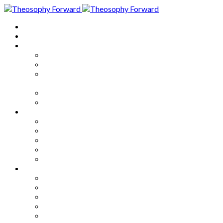
Home
About
Articles
The Society
Theosophy
Theosophy and the Society in
the Public Eye
Theosophical Encyclopedia
Good News
Series
How to Move Forward
Living Theosophy
Our World
Our Work
Our Unity
Mixed Bag
Medley
Notable Books
Quotations
Miscellany and Trivia
Links