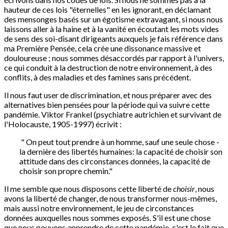
hauteur de ces lois "éternelles" en les ignorant, en déclamant
des mensonges basés sur un égotisme extravagant, si nous nous
laissons aller à la haine et à la vanité en écoutant les mots vides
de sens des soi-disant dirigeants auxquels je fais référence dans
ma Première Pensée, cela crée une dissonance massive et
douloureuse ; nous sommes désaccordés par rapport à l'univers,
ce qui conduit à la destruction de notre environnement, à des
conflits, à des maladies et des famines sans précédent.
Il nous faut user de discrimination, et nous préparer avec des
alternatives bien pensées pour la période qui va suivre cette
pandémie. Viktor Frankel (psychiatre autrichien et survivant de
l'Holocauste, 1905-1997) écrivit :
" On peut tout prendre à un homme, sauf une seule chose -
la dernière des libertés humaines: la capacité de choisir son
attitude dans des circonstances données, la capacité de
choisir son propre chemin."
Il me semble que nous disposons cette liberté de
choisir
, nous
avons la liberté de changer, de nous transformer nous-mêmes,
mais aussi notre environnement, le jeu de circonstances
données auxquelles nous sommes exposés. S'il est une chose
que nous pouvons apprendre de cette pandémie, c'est le fait que