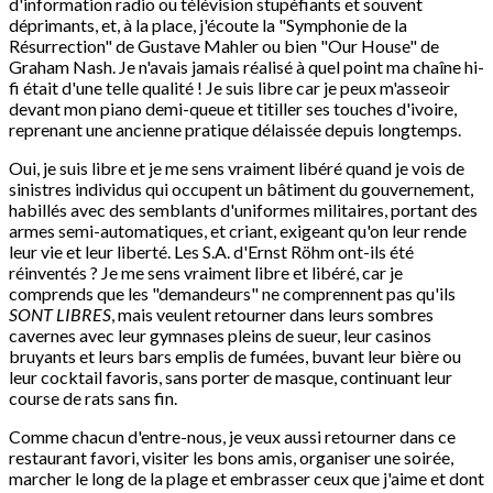
d'information radio ou télévision stupéfiants et souvent
déprimants, et, à la place, j'écoute la "Symphonie de la
Résurrection" de Gustave Mahler ou bien "Our House" de
Graham Nash. Je n'avais jamais réalisé à quel point ma chaîne hi-
fi était d'une telle qualité ! Je suis libre car je peux m'asseoir
devant mon piano demi-queue et titiller ses touches d'ivoire,
reprenant une ancienne pratique délaissée depuis longtemps.
Oui, je suis libre et je me sens vraiment libéré quand je vois de
sinistres individus qui occupent un bâtiment du gouvernement,
habillés avec des semblants d'uniformes militaires, portant des
armes semi-automatiques, et criant, exigeant qu'on leur rende
leur vie et leur liberté. Les S.A. d'Ernst Röhm ont-ils été
réinventés ? Je me sens vraiment libre et libéré, car je
comprends que les "demandeurs" ne comprennent pas qu'ils
SONT LIBRES
, mais veulent retourner dans leurs sombres
cavernes avec leur gymnases pleins de sueur, leur casinos
bruyants et leurs bars emplis de fumées, buvant leur bière ou
leur cocktail favoris, sans porter de masque, continuant leur
course de rats sans fin.
Comme chacun d'entre-nous, je veux aussi retourner dans ce
restaurant favori, visiter les bons amis, organiser une soirée,
marcher le long de la plage et embrasser ceux que j'aime et dont