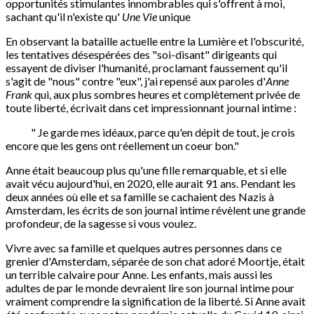
opportunités stimulantes innombrables qui s'offrent à moi,
sachant qu'il n'existe qu'
Une Vie
unique
En observant la bataille actuelle entre la Lumière et l'obscurité,
les tentatives désespérées des "soi-disant" dirigeants qui
essayent de diviser l'humanité, proclamant faussement qu'il
s'agit de "nous" contre "eux", j'ai repensé aux paroles d'
Anne
Frank
qui, aux plus sombres heures et complètement privée de
toute liberté, écrivait dans cet impressionnant journal intime :
" Je garde mes idéaux, parce qu'en dépit de tout, je crois
encore que les gens ont réellement un coeur bon."
Anne était beaucoup plus qu'une fille remarquable, et si elle
avait vécu aujourd'hui, en 2020, elle aurait 91 ans. Pendant les
deux années où elle et sa famille se cachaient des Nazis à
Amsterdam, les écrits de son journal intime révèlent une grande
profondeur, de la sagesse si vous voulez.
Vivre avec sa famille et quelques autres personnes dans ce
grenier d'Amsterdam, séparée de son chat adoré Moortje, était
un terrible calvaire pour Anne. Les enfants, mais aussi les
adultes de par le monde devraient lire son journal intime pour
vraiment comprendre la signification de la liberté. Si Anne avait