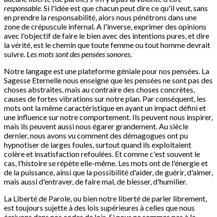
responsable
. Si l'idée est que chacun peut dire ce qu'il veut, sans
en prendre la responsabilité, alors nous pénétrons dans une
zone de crépuscule infernal. A l'inverse, exprimer des opinions
avec l'objectif de faire le bien avec des intentions pures, et dire
la vérité, est le chemin que toute femme ou tout homme devrait
suivre.
Les mots sont des pensées sonores
.
Notre langage est une plateforme géniale pour nos pensées. La
Sagesse Eternelle nous enseigne que les pensées ne sont pas des
choses abstraites, mais au contraire des choses concrètes,
causes de fortes vibrations sur notre plan. Par conséquent, les
mots ont la même caractéristique en ayant un impact défini et
une influence sur notre comportement. Ils peuvent nous inspirer,
mais ils peuvent aussi nous égarer grandement. Au siècle
dernier, nous avons vu comment des démagogues ont pu
hypnotiser de larges foules, surtout quand ils exploitaient
colère et insatisfaction refoulées. Et comme c'est souvent le
cas, l'histoire se répète elle-même. Les mots ont de l'énergie et
de la puissance, ainsi que la possibilité d'aider, de guérir, d'aimer,
mais aussi d'entraver, de faire mal, de blesser, d'humilier.
La Liberté de Parole, ou bien notre liberté de parler librement,
est toujours sujette à des lois supérieures à celles que nous
écrivons dans nos codes de lois. Si nous ne sommes pas à la