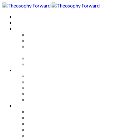
Home
About
Articles
The Society
Theosophy
Theosophy and the Society in
the Public Eye
Theosophical Encyclopedia
Good News
Series
How to Move Forward
Living Theosophy
Our World
Our Work
Our Unity
Mixed Bag
Medley
Notable Books
Quotations
Miscellany and Trivia
Links