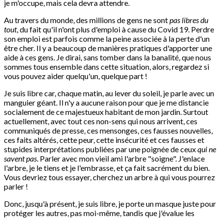
je m'occupe, mais cela devra attendre.
Au travers du monde, des millions de gens ne sont
pas libres du
tout
, du fait qu'il n'ont plus d'emploi à cause du Covid 19. Perdre
son emploi est parfois comme la peine associée à la perte d'un
être cher. Il y a beaucoup de manières pratiques d'apporter une
aide à ces gens. Je dirai, sans tomber dans la banalité, que nous
sommes tous ensemble dans cette situation, alors, regardez si
vous pouvez aider quelqu'un, quelque part !
Je suis libre car, chaque matin, au lever du soleil, je parle avec un
manguier géant. Il n'y a aucune raison pour que je me distancie
socialement de ce majestueux habitant de mon jardin. Surtout
actuellement, avec tout ces non-sens qui nous arrivent, ces
communiqués de presse, ces mensonges, ces fausses nouvelles,
ces faits altérés, cette peur, cette insécurité et ces fausses et
stupides interprétations publiées par une poignée de ceux
qui ne
savent pas
. Parler avec mon vieil ami l'arbre "soigne". J'enlace
l'arbre, je le tiens et je l'embrasse, et ça fait sacrément du bien.
Vous devriez tous essayer, cherchez un arbre à qui vous pourrez
parler !
Donc, jusqu'à présent, je suis libre, je porte un masque juste pour
protéger les autres, pas moi-même, tandis que j'évalue les