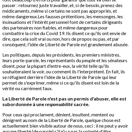
passer : retournez juste travailler, et, si de besoin, prenez des
médicaments, même si certains ne sont pas appropriés, et
même dangereux.Les fausses prétentions, les mensonges, les
insinuations et l'intérêt personnel font de certains dirigeants
des partenaires non fiables, et même dangereux pour
combattre la crise du Covid 19. Ils disent ce qu'ils ont envie de
dire, que cela soit vrai ou non, hors de propos ou pas, et par
conséquent, l'idée de Liberté de Parole est grandement abusée.
Les politiques, depuis les présidents, les premiers ministres,
leurs porte-parole, les représentants du peuple et les sénateurs
disent, pour la plupart d'entre-eux, la vérité telle qu'ils
souhaiteraient la voir, ou comment ils l'interprètent. En fait, ils
se réfugient derrière l'idée de la Liberté de Parole qui leur
permet de s'exprimer, même si ce qu'ils disent est loin de la
vérité ou carrément faux.
La Liberté de Parole n'est pas un permis d'abuser, elle est
subordonnée à une
responsabilité
sacrée.
Pour ceux qui proclament, dénient, insultent, mentent ou
dénigrent au nom de la Liberté de Parole, quelque chose est
actuellement bien visible autour de nous, ceci : il ne peut y avoir
aucune liberté (de parole) s'il n'y a pas la volonté d'
être