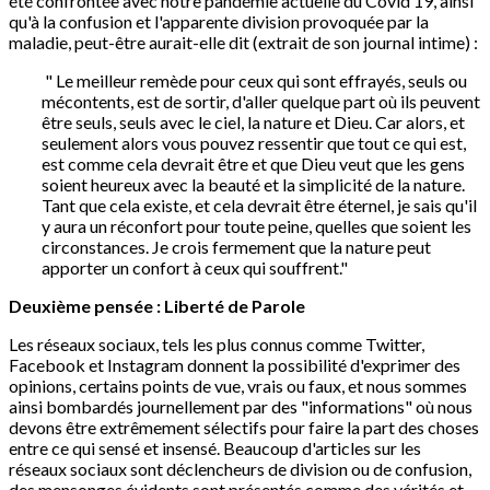
été confrontée avec notre pandémie actuelle du Covid 19, ainsi
qu'à la confusion et l'apparente division provoquée par la
maladie, peut-être aurait-elle dit (extrait de son journal intime) :
" Le meilleur remède pour ceux qui sont effrayés, seuls ou
mécontents, est de sortir, d'aller quelque part où ils peuvent
être seuls, seuls avec le ciel, la nature et Dieu. Car alors, et
seulement alors vous pouvez ressentir que tout ce qui est,
est comme cela devrait être et que Dieu veut que les gens
soient heureux avec la beauté et la simplicité de la nature.
Tant que cela existe, et cela devrait être éternel, je sais qu'il
y aura un réconfort pour toute peine, quelles que soient les
circonstances. Je crois fermement que la nature peut
apporter un confort à ceux qui souffrent."
Deuxième pensée : Liberté de Parole
Les réseaux sociaux, tels les plus connus comme Twitter,
Facebook et Instagram donnent la possibilité d'exprimer des
opinions, certains points de vue, vrais ou faux, et nous sommes
ainsi bombardés journellement par des "informations" où nous
devons être extrêmement sélectifs pour faire la part des choses
entre ce qui sensé et insensé. Beaucoup d'articles sur les
réseaux sociaux sont déclencheurs de division ou de confusion,
des mensonges évidents sont présentés comme des vérités et