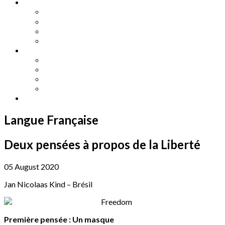
Other Languages
Lengua Espaňola
Lingua Italiana
Língua Portuguesa
Langue Française
Archives
Archives
Previous Issues
Special Editions
Arts and Crafts Studio
Donate
Langue Française
Deux pensées à propos de la Liberté
05 August 2020
Jan Nicolaas Kind – Brésil
Première pensée : Un masque