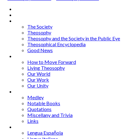
Home
About
Articles
The Society
Theosophy
Theosophy and the Society in the Public Eye
Theosophical Encyclopedia
Good News
Series
How to Move Forward
Living Theosophy
Our World
Our Work
Our Unity
Mixed Bag
Medley
Notable Books
Quotations
Miscellany and Trivia
Links
Other Languages
Lengua Espaňola
Lingua Italiana