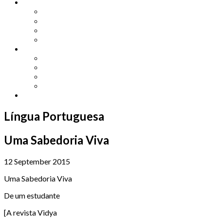
Other Languages
Lengua Espaňola
Lingua Italiana
Língua Portuguesa
Langue Française
Archives
Archives
Previous Issues
Special Editions
Arts and Crafts Studio
Donate
Língua Portuguesa
Uma Sabedoria Viva
12 September 2015
Uma Sabedoria Viva
De um estudante
[A revista Vidya