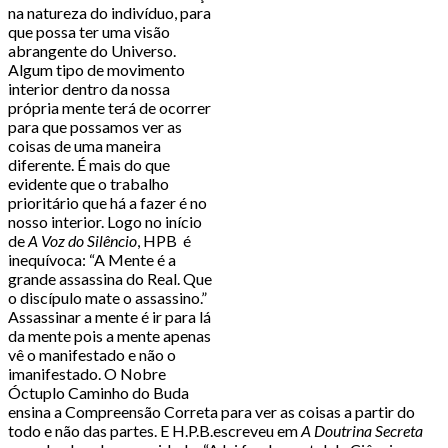
na natureza do indivíduo, para
que possa ter uma visão
abrangente do Universo.
Algum tipo de movimento
interior dentro da nossa
própria mente terá de ocorrer
para que possamos ver as
coisas de uma maneira
diferente. É mais do que
evidente que o trabalho
prioritário que há a fazer é no
nosso interior. Logo no início
de
A Voz do Silêncio
, HPB é
inequívoca: “A Mente é a
grande assassina do Real. Que
o discípulo mate o assassino.”
Assassinar a mente é ir para lá
da mente pois a mente apenas
vê o manifestado e não o
imanifestado. O Nobre
Óctuplo Caminho do Buda
ensina a Compreensão Correta para ver as coisas a partir do
todo e não das partes. E H.P.B.escreveu em
A Doutrina Secreta