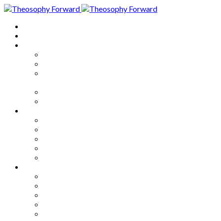
Home
About
Articles
The Society
Theosophy
Theosophy and the Society in
the Public Eye
Theosophical Encyclopedia
Good News
Series
How to Move Forward
Living Theosophy
Our World
Our Work
Our Unity
Mixed Bag
Medley
Notable Books
Quotations
Miscellany and Trivia
Links