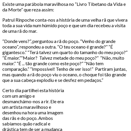
Existe uma parábola maravilhosa no “Livro Tibetano da Vida e
da Morte” que reza assim:
Patrul Rinpoche conta-nos a história de uma velha rã que vivera
toda a sua vida num húmido poço e que um dia recebeu a visita
de uma rã do mar.
“Donde vens?”, perguntou a rã do poço. “Venho do grande
oceano”, respondeu a outra. “O teu oceano é grande?” “É
gigantesco.” “Terá talvez um quarto do tamanho do meu poço?”
“É maior.”“Maior? Talvez metade do meu poço?” “Não, muito
maior.” “É ... tão grande como este poço?” “Não tem
comparação.” “Impossível! Tenho de ver isso!” Partiram juntas,
mas quando a rã do poço viu o oceano, o choque foi tão grande
que a sua cabeça explodiu e se desfez em pedaços.”
Certo dia partilhei esta história
com um amigo e
desmanchámo-nos a rir. Ele era
um artista maravilhoso e
desenhou na hora uma imagem
das rãs e do poço. Ambos
sabíamos quão radical e
drástica tem de ser a mudança