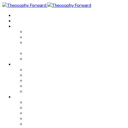
Home
About
Articles
The Society
Theosophy
Theosophy and the Society in
the Public Eye
Theosophical Encyclopedia
Good News
Series
How to Move Forward
Living Theosophy
Our World
Our Work
Our Unity
Mixed Bag
Medley
Notable Books
Quotations
Miscellany and Trivia
Links