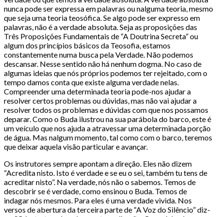
nunca pode ser expressa em palavras ou nalguma teoria, mesmo
que seja uma teoria teosófica. Se algo pode ser expresso em
palavras, não é a verdade absoluta. Seja as proposições das
Três Proposições Fundamentais de “A Doutrina Secreta” ou
algum dos princípios básicos da Teosofia, estamos
constantemente numa busca pela Verdade. Não podemos
descansar. Nesse sentido não há nenhum dogma. No caso de
algumas ideias que nós próprios podemos ter rejeitado, com o
tempo damos conta que existe alguma verdade nelas.
Compreender uma determinada teoria pode-nos ajudar a
resolver certos problemas ou dúvidas, mas não vai ajudar a
resolver todos os problemas e dúvidas com que nos possamos
deparar. Como o Buda ilustrou na sua parábola do barco, este é
um veículo que nos ajuda a atravessar uma determinada porção
de água. Mas nalgum momento, tal como com o barco, teremos
que deixar aquela visão particular e avançar.
Os instrutores sempre apontam a direção. Eles não dizem
“Acredita nisto. Isto é verdade e se eu o sei, também tu tens de
acreditar nisto”. Na verdade, nós não o sabemos. Temos de
descobrir se é verdade, como ensinou o Buda. Temos de
indagar nós mesmos. Para eles é uma verdade vivida. Nos
versos de abertura da terceira parte de “A Voz do Silêncio” diz-