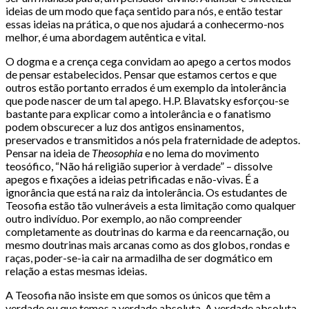
ideias de um modo que faça sentido para nós, e então testar
essas ideias na prática, o que nos ajudará a conhecermo-nos
melhor, é uma abordagem autêntica e vital.
O dogma e a crença cega convidam ao apego a certos modos
de pensar estabelecidos. Pensar que estamos certos e que
outros estão portanto errados é um exemplo da intolerância
que pode nascer de um tal apego. H.P. Blavatsky esforçou-se
bastante para explicar como a intolerância e o fanatismo
podem obscurecer a luz dos antigos ensinamentos,
preservados e transmitidos a nós pela fraternidade de adeptos.
Pensar na ideia de
Theosophia
e no lema do movimento
teosófico, “Não há religião superior à verdade” – dissolve
apegos e fixações a ideias petrificadas e não-vivas. É a
ignorância que está na raiz da intolerância. Os estudantes de
Teosofia estão tão vulneráveis a esta limitação como qualquer
outro indivíduo. Por exemplo, ao não compreender
completamente as doutrinas do karma e da reencarnação, ou
mesmo doutrinas mais arcanas como as dos globos, rondas e
raças, poder-se-ia cair na armadilha de ser dogmático em
relação a estas mesmas ideias.
A Teosofia não insiste em que somos os únicos que têm a
verdade ou que temos a verdade absoluta. A verdade absoluta