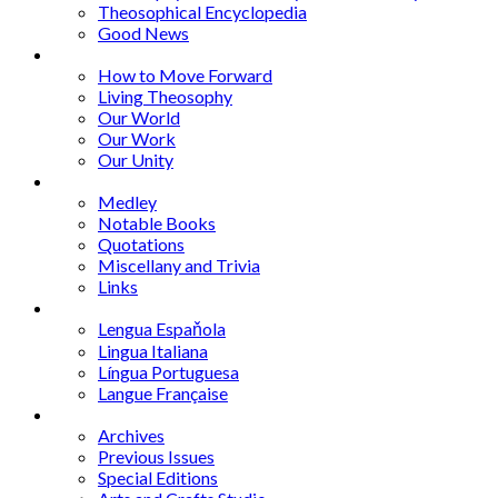
Theosophical Encyclopedia
Good News
Series
How to Move Forward
Living Theosophy
Our World
Our Work
Our Unity
Mixed Bag
Medley
Notable Books
Quotations
Miscellany and Trivia
Links
Other Languages
Lengua Espaňola
Lingua Italiana
Língua Portuguesa
Langue Française
Archives
Archives
Previous Issues
Special Editions