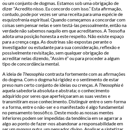
ou um conjunto de dogmas. Estamos sob uma obrigação de
dizer “Acredito nisso. Eu concordo com isso.” Esta afirmação,
contudo, pode por vezes ser uma receita para uma espécie de
esquizofrenia espiritual. Quando começamos a concordar com
coisas sem pensar nelas e sem testá-las pessoalmente, então na
verdade não sabemos naquilo em que acreditamos. A Teosofia
adota uma posição honesta a este respeito. Não existe espaço
para a crença cega. As doutrinas são expostas perante o
investigador ou estudante para sua consideração, reflexão e
possivelmente revisitação, sem qualquer obrigação de
acreditar nelas dizendo, “Assim é” ou para proceder a algum
tipo de concordância mental.
A ideia de
Theosophia
contrasta fortemente com as afirmações
do dogma. Com o dogma há rigidez e o sentimento de estar
preso num certo conjunto de ideias ou crenças. A
Theosophia
é
aquela sabedoria absoluta e abstrata; o conhecimento
adquirido por seres que aperfeiçoaram as suas vestes e
transmitiram esse conhecimento. Distinguir entre o sem-forma
e a forma, entre o não-ser e o manifestado é algo fundamental
no pensamento teosófico. Deste modo as nossas mentes
inferiores podem ser impedidas da tendência em se agarrar a
algo ao ponto de fazer-nos abandonar a responsabilidade em
ser um
manasa putra
, um pensador divino. Analisar e sintetizar