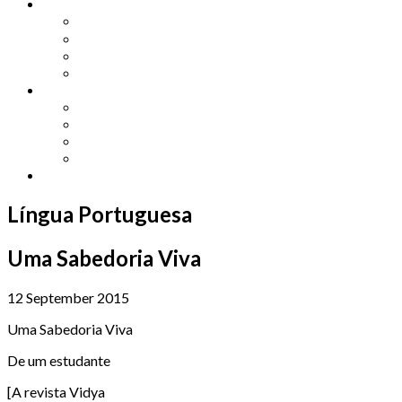
Other Languages
Lengua Espaňola
Lingua Italiana
Língua Portuguesa
Langue Française
Archives
Archives
Previous Issues
Special Editions
Arts and Crafts Studio
Donate
Língua Portuguesa
Uma Sabedoria Viva
12 September 2015
Uma Sabedoria Viva
De um estudante
[A revista Vidya