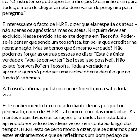
se: “O instrutor só pode apontar a direção. O caminho é um para
todos, o meio de chegar à meta deve variar de peregrino para
peregrino.”
É interessante o facto de H.P.B. dizer que ela respeita os ateus –
não apenas os agnósticos, mas os ateus. Ninguém deve ser
excluído. Nesse sentido não existe dogma em Teosofia. Poder-
se-ia pensar que sendo um teosofista, ter-se-ia que acreditar na
reencarnação. Mas sabemos que é mesmo verdade? Não
podemos forçar as outras pessoas ao dizer “Esta é a única
verdade e “Vou-te converter” (se fosse isso possível). Não
existe “conversão” em Teosofia. Toda a verdadeira
aprendizagem só pode ser uma redescoberta daquilo que no
fundo já sabemos.
A Teosofia afirma que há um conhecimento, uma sabedoria
viva.
Este conhecimento foi colocado diante de nós porque foi
peneirado, como diz H.P.B., tal como o ouro das montanhas. As
mentes inquisitivas e os corações profundos têm estudado,
aprendido e vivido estas ideias vezes sem conta ao longo dos
tempos. H.P.B. está de certo modo a dizer, que se olharmos para
estes ensinamentos e que se refletirmos um bom pedaço de