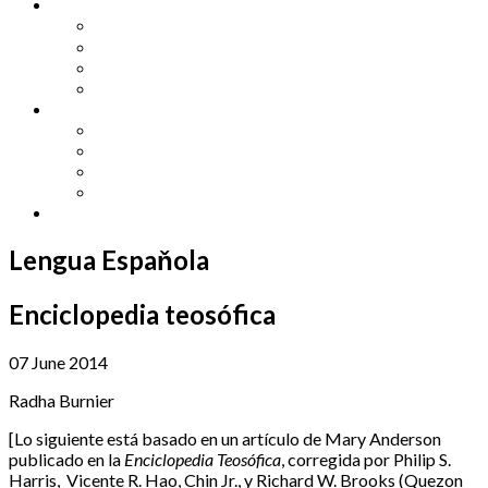
Other Languages
Lengua Espaňola
Lingua Italiana
Língua Portuguesa
Langue Française
Archives
Archives
Previous Issues
Special Editions
Arts and Crafts Studio
Donate
Lengua Espaňola
Enciclopedia teosófica
07 June 2014
Radha Burnier
[Lo siguiente está basado en un artículo de Mary Anderson
publicado en la
Enciclopedia Teosófica
, corregida por Philip S.
Harris, Vicente R. Hao, Chin Jr., y Richard W. Brooks (Quezon