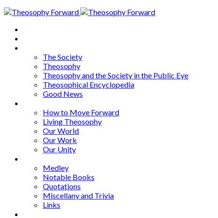
Home
About
Articles
The Society
Theosophy
Theosophy and the Society in the Public Eye
Theosophical Encyclopedia
Good News
Series
How to Move Forward
Living Theosophy
Our World
Our Work
Our Unity
Mixed Bag
Medley
Notable Books
Quotations
Miscellany and Trivia
Links
Other Languages