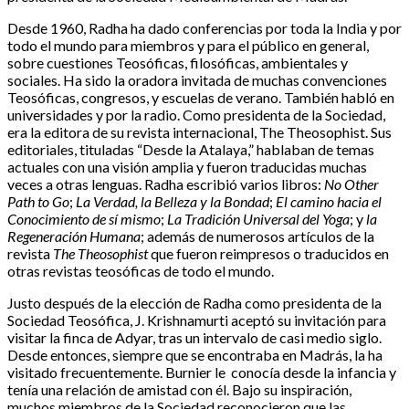
Desde 1960, Radha ha dado conferencias por toda la India y por
todo el mundo para miembros y para el público en general,
sobre cuestiones Teosóficas, filosóficas, ambientales y
sociales. Ha sido la oradora invitada de muchas convenciones
Teosóficas, congresos, y escuelas de verano. También habló en
universidades y por la radio. Como presidenta de la Sociedad,
era la editora de su revista internacional, The Theosophist. Sus
editoriales, tituladas “Desde la Atalaya,” hablaban de temas
actuales con una visión amplia y fueron traducidas muchas
veces a otras lenguas. Radha escribió varios libros:
No Other
Path to Go
;
La Verdad, la Belleza y la Bondad
;
El camino hacia el
Conocimiento de sí mismo
;
La Tradición Universal del Yoga
; y
la
Regeneración Humana
; además de numerosos artículos de la
revista
The Theosophist
que fueron reimpresos o traducidos en
otras revistas teosóficas de todo el mundo.
Justo después de la elección de Radha como presidenta de la
Sociedad Teosófica, J. Krishnamurti aceptó su invitación para
visitar la finca de Adyar, tras un intervalo de casi medio siglo.
Desde entonces, siempre que se encontraba en Madrás, la ha
visitado frecuentemente. Burnier le conocía desde la infancia y
tenía una relación de amistad con él. Bajo su inspiración,
muchos miembros de la Sociedad reconocieron que las