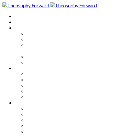
Home
About
Articles
The Society
Theosophy
Theosophy and the Society in
the Public Eye
Theosophical Encyclopedia
Good News
Series
How to Move Forward
Living Theosophy
Our World
Our Work
Our Unity
Mixed Bag
Medley
Notable Books
Quotations
Miscellany and Trivia
Links