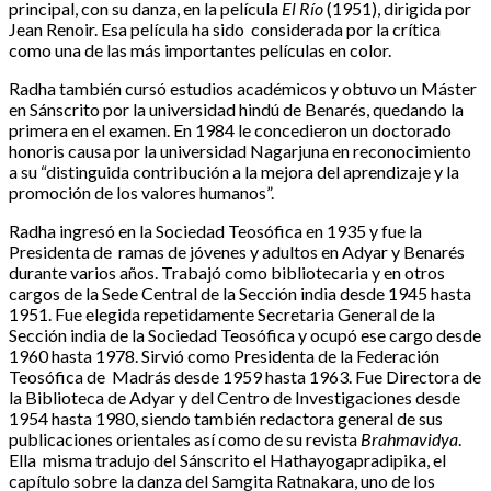
principal, con su danza, en la película
El Río
(1951), dirigida por
Jean Renoir. Esa película ha sido considerada por la crítica
como una de las más importantes películas en color.
Radha también cursó estudios académicos y obtuvo un Máster
en Sánscrito por la universidad hindú de Benarés, quedando la
primera en el examen. En 1984 le concedieron un doctorado
honoris causa por la universidad Nagarjuna en reconocimiento
a su “distinguida contribución a la mejora del aprendizaje y la
promoción de los valores humanos”.
Radha ingresó en la Sociedad Teosófica en 1935 y fue la
Presidenta de ramas de jóvenes y adultos en Adyar y Benarés
durante varios años. Trabajó como bibliotecaria y en otros
cargos de la Sede Central de la Sección india desde 1945 hasta
1951. Fue elegida repetidamente Secretaria General de la
Sección india de la Sociedad Teosófica y ocupó ese cargo desde
1960 hasta 1978. Sirvió como Presidenta de la Federación
Teosófica de Madrás desde 1959 hasta 1963. Fue Directora de
la Biblioteca de Adyar y del Centro de Investigaciones desde
1954 hasta 1980, siendo también redactora general de sus
publicaciones orientales así como de su revista
Brahmavidya
.
Ella misma tradujo del Sánscrito el Hathayogapradipika, el
capítulo sobre la danza del Samgita Ratnakara, uno de los