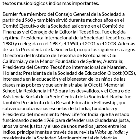
textos musicológicos indios más importantes.
Burnier fue miembro del Consejo General de la Sociedad a
partir de 1960 y también sirvió durante muchos años en el
Comité Ejecutivo de la Sociedad así como en el Comité de
Finanzas y el Consejo de la Editorial Teosófica. Fue elegida
séptima Presidenta Internacional de la Sociedad Teosófica en
1980 y reelegida en el 1987, el 1994, el 2001 y el 2008. Además
de ser la Presidenta de la Sociedad, ocupó los siguientes cargos:
Directora del Instituto de Teosofía de Krotona en Ojai,
California, y de la Manor Foundation de Sydney, Australia;
Presidenta del Centro Teosófico Internacional de Naarden,
Holanda; Presidenta de la Sociedad de Educación Olcott (OES),
interesada en la educación y el bienestar de los niños de las
clases más pobres y que administraba la Olcott Memorial
School, la Residencia HPB para los desvalidos, y el Centro de
Asistencia Social de la Sede Central de la Sociedad. Radha fue
también Presidenta de la Besant Education Fellowship, que
subvencionaba varias escuelas de la India; fundadora y
Presidenta del movimiento New Life for India, que ha estado
funcionando desde 1968 para defender una ciudadanía justa,
unos valores justos, y el uso de unos medios justos entre los
indios, principalmente a través de su revista
Wake up India
; y
presidenta de la Sociedad Medioambiental de Madrás.