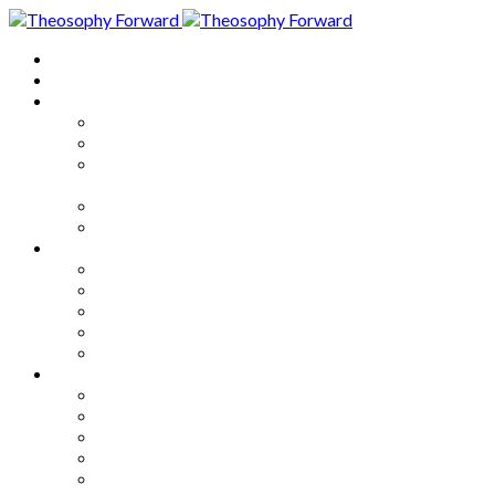
Home
About
Articles
The Society
Theosophy
Theosophy and the Society in
the Public Eye
Theosophical Encyclopedia
Good News
Series
How to Move Forward
Living Theosophy
Our World
Our Work
Our Unity
Mixed Bag
Medley
Notable Books
Quotations
Miscellany and Trivia
Links