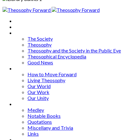
Home
About
Articles
The Society
Theosophy
Theosophy and the Society in the Public Eye
Theosophical Encyclopedia
Good News
Series
How to Move Forward
Living Theosophy
Our World
Our Work
Our Unity
Mixed Bag
Medley
Notable Books
Quotations
Miscellany and Trivia
Links
Other Languages