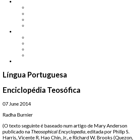
Other Languages
Lengua Espaňola
Lingua Italiana
Língua Portuguesa
Langue Française
Archives
Archives
Previous Issues
Special Editions
Arts and Crafts Studio
Donate
Língua Portuguesa
Enciclopédia Teosófica
07 June 2014
Radha Burnier
(O texto seguinte é baseado num artigo de Mary Anderson
publicado na
Theosophical Encyclopedia
, editada por Philip S.
Harris, Vicente R. Hao Chin, Jr., e Richard W. Brooks (Quezon,