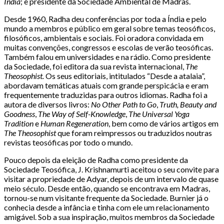
India
; e presidente da Sociedade Ambiental de Madras.
Desde 1960, Radha deu conferências por toda a Índia e pelo
mundo a membros e público em geral sobre temas teosóficos,
filosóficos, ambientais e sociais. Foi oradora convidada em
muitas convenções, congressos e escolas de verão teosóficas.
Também falou em universidades e na rádio. Como presidente
da Sociedade, foi editora da sua revista internacional,
The
Theosophist.
Os seus editoriais, intitulados “Desde a atalaia”,
abordavam temáticas atuais com grande perspicácia e eram
frequentemente traduzidas para outros idiomas. Radha foi a
autora de diversos livros:
No Other Path to Go
,
Truth, Beauty and
Goodness
,
The Way of Self-Knowledge
,
The Universal Yoga
Tradition
e
Human Regeneration
, bem como de vários artigos em
The Theosophist
que foram reimpressos ou traduzidos noutras
revistas teosóficas por todo o mundo.
Pouco depois da eleição de Radha como presidente da
Sociedade Teosófica, J. Krishnamurti aceitou o seu convite para
visitar a propriedade de Adyar, depois de um intervalo de quase
meio século. Desde então, quando se encontrava em Madras,
tornou-se num visitante frequente da Sociedade. Burnier já o
conhecia desde a infância e tinha com ele um relacionamento
amigável. Sob a sua inspiração, muitos membros da Sociedade