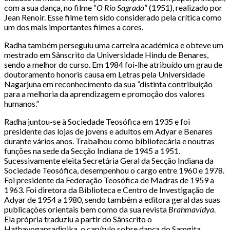
com a sua dança, no filme “
O Rio Sagrado
” (1951), realizado por
Jean Renoir. Esse filme tem sido considerado pela crítica como
um dos mais importantes filmes a cores.
Radha também perseguiu uma carreira académica e obteve um
mestrado em Sânscrito da Universidade Hindu de Benares,
sendo a melhor do curso. Em 1984 foi-lhe atribuído um grau de
doutoramento honoris causa em Letras pela Universidade
Nagarjuna em reconhecimento da sua ”distinta contribuição
para a melhoria da aprendizagem e promoção dos valores
humanos.”
Radha juntou-se à Sociedade Teosófica em 1935 e foi
presidente das lojas de jovens e adultos em Adyar e Benares
durante vários anos. Trabalhou como bibliotecária e noutras
funções na sede da Secção Indiana de 1945 a 1951.
Sucessivamente eleita Secretária Geral da Secção Indiana da
Sociedade Teosófica, desempenhou o cargo entre 1960 e 1978.
Foi presidente da Federação Teosófica de Madras de 1959 a
1963. Foi diretora da Biblioteca e Centro de Investigação de
Adyar de 1954 a 1980, sendo também a editora geral das suas
publicações orientais bem como da sua revista
Brahmavidya
.
Ela própria traduziu a partir do Sânscrito o
Hathayogapradipika, o capítulo sobre dança do Samgita