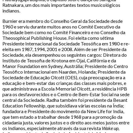
Ratnakara, um dos mais importantes textos musicológicos
indianos.
Burnier era membro do Conselho Geral da Sociedade desde
1960 e serviu durante muitos anos no Comité Executivo da
Sociedade bem como no Comité Financeiro e no Conselho da
Theosophical Publishing House. Foi eleita como sétima
Presidente Internacional da Sociedade Teosófica em 1980 e re-
eleita em 1987, 1994, 2001 e 2008. Além de ser Presidente da
Sociedade, ela desempenhou os seguintes cargos: Diretora do
Instituto de Teosofia de Krotona em Ojai, Califórnia e da
Manor Foundation em Sydney, Austrália; Presidente do Centro
Teosófico Internacional em Naarden, Holanda; Presidente da
Sociedade de Educação Olcott (OES), cuja preocupação era a
educação e bem-estar das crianças das classes mais pobres, e
que administrava a Escola Memorial Olcott, a residência HPB
para os desfavorecidos e o Centro de Bem-Estar Social na sede
central da Sociedade. Radha também foi presidente da Besant
Education Fellowship, que subsidiava várias escolas na Índia;
fundadora e Presidente do movimento da New Life for India,
que tem estado a trabalhar desde 1968 para a promoção da
cidadania justa, valores justos e o direito aos meios justos entre
os Indianos, especialmente através da sua revista
Wake up,