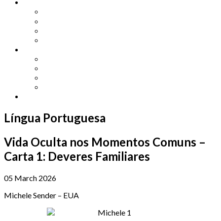
Other Languages
Lengua Espaňola
Lingua Italiana
Língua Portuguesa
Langue Française
Archives
Archives
Previous Issues
Special Editions
Arts and Crafts Studio
Donate
Língua Portuguesa
Vida Oculta nos Momentos Comuns –
Carta 1: Deveres Familiares
05 March 2026
Michele Sender – EUA