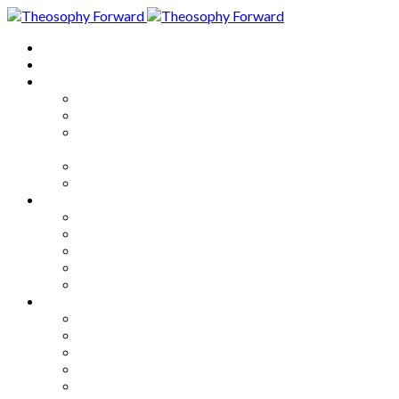
Home
About
Articles
The Society
Theosophy
Theosophy and the Society in
the Public Eye
Theosophical Encyclopedia
Good News
Series
How to Move Forward
Living Theosophy
Our World
Our Work
Our Unity
Mixed Bag
Medley
Notable Books
Quotations
Miscellany and Trivia
Links