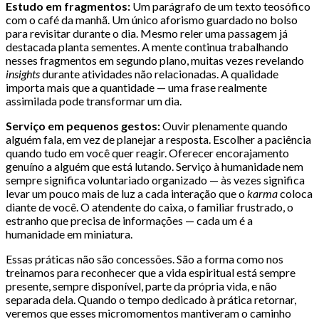
Estudo em fragmentos:
Um parágrafo de um texto teosófico
com o café da manhã. Um único aforismo guardado no bolso
para revisitar durante o dia. Mesmo reler uma passagem já
destacada planta sementes. A mente continua trabalhando
nesses fragmentos em segundo plano, muitas vezes revelando
insights
durante atividades não relacionadas. A qualidade
importa mais que a quantidade — uma frase realmente
assimilada pode transformar um dia.
Serviço em pequenos gestos:
Ouvir plenamente quando
alguém fala, em vez de planejar a resposta. Escolher a paciência
quando tudo em você quer reagir. Oferecer encorajamento
genuíno a alguém que está lutando. Serviço à humanidade nem
sempre significa voluntariado organizado — às vezes significa
levar um pouco mais de luz a cada interação que o
karma
coloca
diante de você. O atendente do caixa, o familiar frustrado, o
estranho que precisa de informações — cada um é a
humanidade em miniatura.
Essas práticas não são concessões. São a forma como nos
treinamos para reconhecer que a vida espiritual está sempre
presente, sempre disponível, parte da própria vida, e não
separada dela. Quando o tempo dedicado à prática retornar,
veremos que esses micromomentos mantiveram o caminho