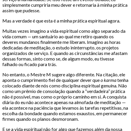
simplesmente cumpriria meu dever e retornaria à minha prática
assim que pudesse.
Mas a verdade é que esta é a minha prática espiritual agora.
Muitas vezes imagino a vida espiritual como algo separado da
vida comum — um santuário ao qual me retiro quando os
deveres mundanos finalmente me liberam. Imagino as horas
dedicadas de meditação, o estudo ininterrupto, os projetos
organizados de serviço. E quando as circunstâncias me afastam
dessas formas, sinto como se, de algum modo, eu tivesse
falhado ou ficado para trás.
No entanto, o Mestre M sugere algo diferente. Na citação, ele
aponta o cumprimento fiel de qualquer dever que
o karma
tenha
colocado diante de nós como disciplina espiritual genuína. Não
como um prêmio de consolação quando a “verdadeira” prática
não é possível, mas como o próprio caminho em si. A conquista
diária do eu não acontece apenas na almofada de meditação —
ela acontece na paciência que levamos às tarefas repetitivas, na
escolha da bondade quando estamos exaustos, em permanecer
firmes quando os planos desmoronam.
E se a vida espiritual não for algo que fazemos além da nossa