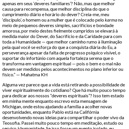
apenas em seus ‘deveres familiares’? Não, mas que melhor
causa para recompensa, que melhor disciplina do que o
cumprimento diário e horário do dever? Creia-me, meu
‘discípulo’, o homem ou a mulher que é colocado pelo
karma
no
meio de pequenos deveres simples, sacrifícios e bondade
amorosa, por meio destes fielmente cumpridos se elevará à
medida maior do Dever, do Sacrifício e da Caridade para com
toda a Humanidade — que melhor caminho rumo à iluminação
pela qual você se esforça do que a conquista diária do Eu, a
perseverança apesar da falta de progresso psíquico visível, o
suportar do infortúnio com aquela fortaleza serena que o
transforma em vantagem espiritual — pois o bem e o mal não
devem ser medidos pelos acontecimentos no plano inferior ou
físico.” — Mahatma KH
Alguma vez parece que a vida está retirando a possibilidade de
viver espiritualmente do cotidiano? Que há muito pouco tempo
para dedicar aos nossos “deveres espirituais”? Isso tem estado
em minha mente enquanto escrevo esta mensagem de
Michigan, onde estou ajudando a família a acolher novas
oportunidades, enquanto Pablo está na Califórnia
desenvolvendo novas ideias para compartilhar o poder vivo da
Teosofia. Passei muito pouco tempo em meditação, estudo ou
serviço à humanidade. Se isso fosse um evento isolado, eu