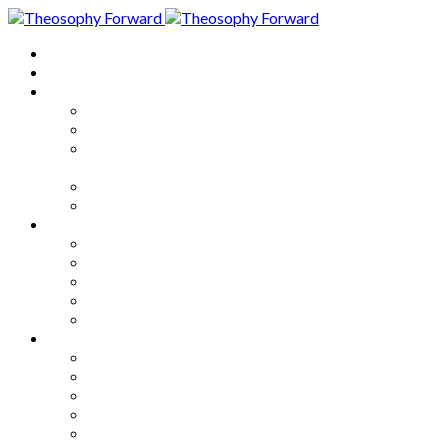
Home
About
Articles
The Society
Theosophy
Theosophy and the Society in
the Public Eye
Theosophical Encyclopedia
Good News
Series
How to Move Forward
Living Theosophy
Our World
Our Work
Our Unity
Mixed Bag
Medley
Notable Books
Quotations
Miscellany and Trivia
Links