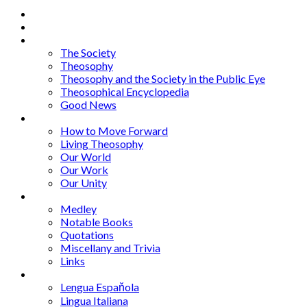
Home
About
Articles
The Society
Theosophy
Theosophy and the Society in the Public Eye
Theosophical Encyclopedia
Good News
Series
How to Move Forward
Living Theosophy
Our World
Our Work
Our Unity
Mixed Bag
Medley
Notable Books
Quotations
Miscellany and Trivia
Links
Other Languages
Lengua Espaňola
Lingua Italiana