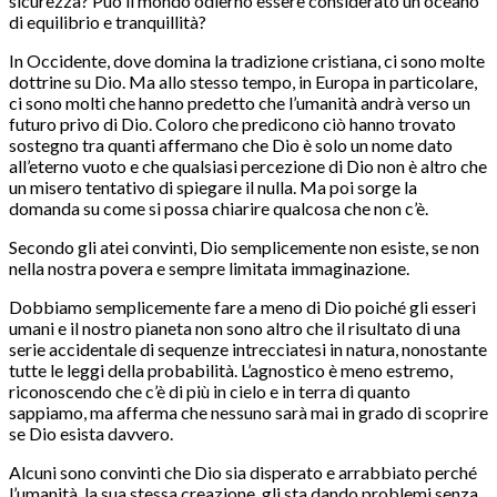
sicurezza? Può il mondo odierno essere considerato un oceano
di equilibrio e tranquillità?
In Occidente, dove domina la tradizione cristiana, ci sono molte
dottrine su Dio. Ma allo stesso tempo, in Europa in particolare,
ci sono molti che hanno predetto che l’umanità andrà verso un
futuro privo di Dio. Coloro che predicono ciò hanno trovato
sostegno tra quanti affermano che Dio è solo un nome dato
all’eterno vuoto e che qualsiasi percezione di Dio non è altro che
un misero tentativo di spiegare il nulla. Ma poi sorge la
domanda su come si possa chiarire qualcosa che non c’è.
Secondo gli atei convinti, Dio semplicemente non esiste, se non
nella nostra povera e sempre limitata immaginazione.
Dobbiamo semplicemente fare a meno di Dio poiché gli esseri
umani e il nostro pianeta non sono altro che il risultato di una
serie accidentale di sequenze intrecciatesi in natura, nonostante
tutte le leggi della probabilità. L’agnostico è meno estremo,
riconoscendo che c’è di più in cielo e in terra di quanto
sappiamo, ma afferma che nessuno sarà mai in grado di scoprire
se Dio esista davvero.
Alcuni sono convinti che Dio sia disperato e arrabbiato perché
l’umanità, la sua stessa creazione, gli sta dando problemi senza