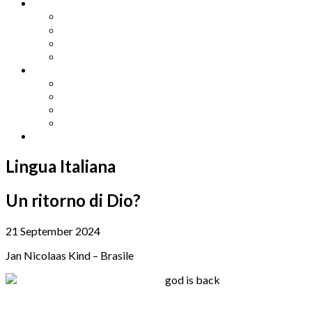
Other Languages
Lengua Espaňola
Lingua Italiana
Língua Portuguesa
Langue Française
Archives
Archives
Previous Issues
Special Editions
Arts and Crafts Studio
Donate
Lingua Italiana
Un ritorno di Dio?
21 September 2024
Jan Nicolaas Kind – Brasile