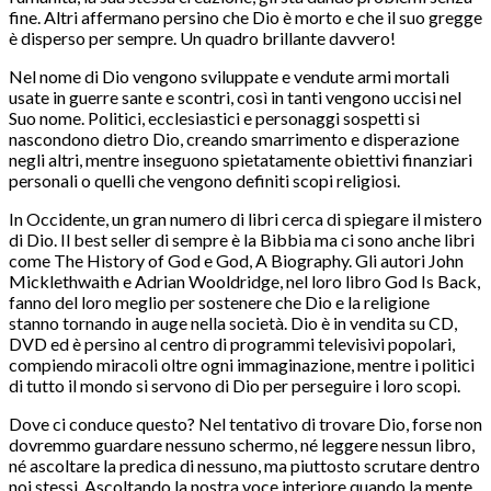
fine. Altri affermano persino che Dio è morto e che il suo gregge
è disperso per sempre. Un quadro brillante davvero!
Nel nome di Dio vengono sviluppate e vendute armi mortali
usate in guerre sante e scontri, così in tanti vengono uccisi nel
Suo nome. Politici, ecclesiastici e personaggi sospetti si
nascondono dietro Dio, creando smarrimento e disperazione
negli altri, mentre inseguono spietatamente obiettivi finanziari
personali o quelli che vengono definiti scopi religiosi.
In Occidente, un gran numero di libri cerca di spiegare il mistero
di Dio. Il best seller di sempre è la Bibbia ma ci sono anche libri
come The History of God e God, A Biography. Gli autori John
Micklethwaith e Adrian Wooldridge, nel loro libro God Is Back,
fanno del loro meglio per sostenere che Dio e la religione
stanno tornando in auge nella società. Dio è in vendita su CD,
DVD ed è persino al centro di programmi televisivi popolari,
compiendo miracoli oltre ogni immaginazione, mentre i politici
di tutto il mondo si servono di Dio per perseguire i loro scopi.
Dove ci conduce questo? Nel tentativo di trovare Dio, forse non
dovremmo guardare nessuno schermo, né leggere nessun libro,
né ascoltare la predica di nessuno, ma piuttosto scrutare dentro
noi stessi. Ascoltando la nostra voce interiore quando la mente