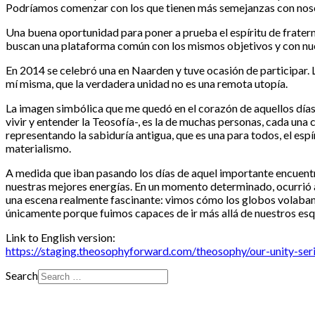
Podríamos comenzar con los que tienen más semejanzas con nos
Una buena oportunidad para poner a prueba el espíritu de frater
buscan una plataforma común con los mismos objetivos y con nue
En 2014 se celebró una en Naarden y tuve ocasión de participar.
mí misma, que la verdadera unidad no es una remota utopía.
La imagen simbólica que me quedó en el corazón de aquellos días 
vivir y entender la Teosofía-, es la de muchas personas, cada una
representando la sabiduría antigua, que es una para todos, el espí
materialismo.
A medida que iban pasando los días de aquel importante encuentr
nuestras mejores energías. En un momento determinado, ocurrió a
una escena realmente fascinante: vimos cómo los globos volaban ha
únicamente porque fuimos capaces de ir más allá de nuestros esqu
Link to English version:
https://staging.theosophyforward.com/theosophy/our-unity-ser
Search