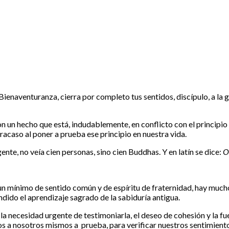
 Bienaventuranza, cierra por completo tus sentidos, discípulo, a la
 un hecho que está, indudablemente, en conflicto con el principio d
racaso al poner a prueba ese principio en nuestra vida.
te, no veía cien personas, sino cien Buddhas. Y en latín se dice:
O
 un mínimo de sentido común y de espíritu de fraternidad, hay muc
dido el aprendizaje sagrado de la sabiduría antigua.
la necesidad urgente de testimoniarla, el deseo de cohesión y la fue
s a nosotros mismos a prueba, para verificar nuestros sentimientos