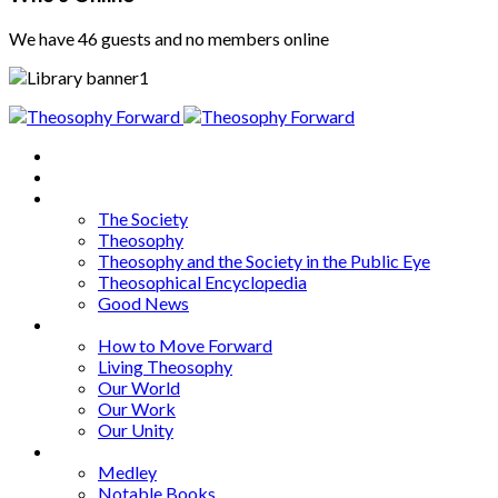
We have 46 guests and no members online
Home
About
Articles
The Society
Theosophy
Theosophy and the Society in the Public Eye
Theosophical Encyclopedia
Good News
Series
How to Move Forward
Living Theosophy
Our World
Our Work
Our Unity
Mixed Bag
Medley
Notable Books