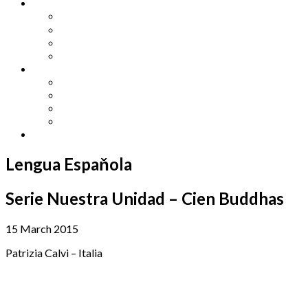
Other Languages
Lengua Espaňola
Lingua Italiana
Língua Portuguesa
Langue Française
Archives
Archives
Previous Issues
Special Editions
Arts and Crafts Studio
Donate
Lengua Espaňola
Serie Nuestra Unidad – Cien Buddhas
15 March 2015
Patrizia Calvi – Italia