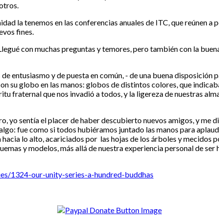
otros.
nidad la tenemos en las conferencias anuales de ITC, que reúnen a
vos fines.
 Llegué con muchas preguntas y temores, pero también con la buena
de entusiasmo y de puesta en común, - de una buena disposición pa
 con su globo en las manos: globos de distintos colores, que indica
ritu fraternal que nos invadió a todos, y la ligereza de nuestras a
o, yo sentía el placer de haber descubierto nuevos amigos, y me di
lgo: fue como si todos hubiéramos juntado las manos para aplaudi
cia lo alto, acariciados por las hojas de los árboles y mecidos por
emas y modelos, más allá de nuestra experiencia personal de ser h
ies/1324-our-unity-series-a-hundred-buddhas