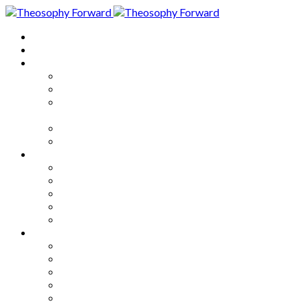
Home
About
Articles
The Society
Theosophy
Theosophy and the Society in
the Public Eye
Theosophical Encyclopedia
Good News
Series
How to Move Forward
Living Theosophy
Our World
Our Work
Our Unity
Mixed Bag
Medley
Notable Books
Quotations
Miscellany and Trivia
Links