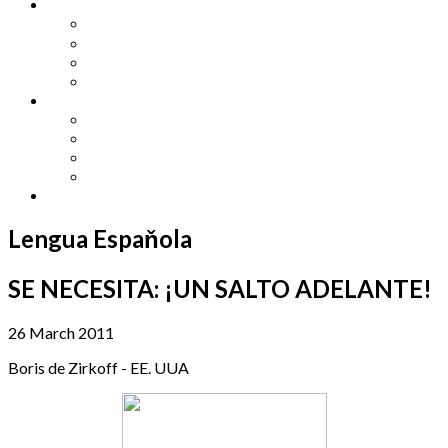
Other Languages
Lengua Espaňola
Lingua Italiana
Língua Portuguesa
Langue Française
Archives
Archives
Previous Issues
Special Editions
Arts and Crafts Studio
Donate
Lengua Espaňola
SE NECESITA: ¡UN SALTO ADELANTE!
26 March 2011
Boris de Zirkoff - EE. UUA