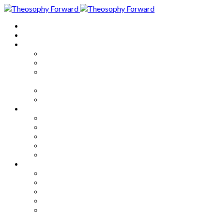
Home
About
Articles
The Society
Theosophy
Theosophy and the Society in
the Public Eye
Theosophical Encyclopedia
Good News
Series
How to Move Forward
Living Theosophy
Our World
Our Work
Our Unity
Mixed Bag
Medley
Notable Books
Quotations
Miscellany and Trivia
Links