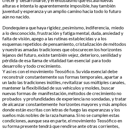
crecer y desarrollarse, y el entusiasmo que escala nuevas
alturas e intenta lo aparentemente imposible, hay también
juventud y esperanza y un amplio camino hacia todo lo futuro
aún no nacido.
Dondequiera que haya rigidez, pesimismo, indiferencia, miedo
a lo desconocido, frustración y fatiga mental, duda, ansiedad y
falta de visión, apego a las rutinas establecidas y a los
esquemas repetidos de pensamiento, cristalización de métodos
y nuestras amadas tradiciones que obscurecen los horizontes
lejanos del futuro, existe también vejez, deterioro, senilidad y
pérdida de esa llama de vitalidad tan esencial para todo
desarrollo y todo crecimiento.
Y así es con el movimiento Teosófico. Su vida esencial debe
reconstruir constantemente sus formas temporales, apartar a
un lado las tradiciones inútiles, revitalizar sus múltiples canales,
mantener la flexibilidad de sus vehículos y moldes, buscar
nuevas formas de manifestación, métodos de crecimiento no
probados y profundidades de experiencia no sondadas, y tratar
de alcanzar constantemente horizontes mayores y más amplios
donde están escritas con letras de fuego las esperanzas y los
sueños más nobles de la raza humana. Si no se cumplen estas
condiciones, aunque sea en parte, el movimiento Teosófico en
su forma presente tendrá que rendirse ante otras corrientes,