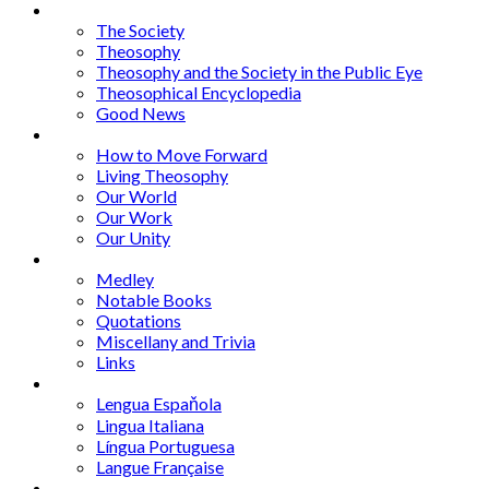
Articles
The Society
Theosophy
Theosophy and the Society in the Public Eye
Theosophical Encyclopedia
Good News
Series
How to Move Forward
Living Theosophy
Our World
Our Work
Our Unity
Mixed Bag
Medley
Notable Books
Quotations
Miscellany and Trivia
Links
Other Languages
Lengua Espaňola
Lingua Italiana
Língua Portuguesa
Langue Française
Archives