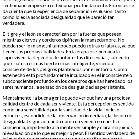
ser humano empiece a reflexionar profundamente. Entonces se
da cuenta que la experiencia de separación es ilusión; tanto
como lo es la asociada desigualdad que le pareció tan
verdadera.
El tigre y el león se caracterizan por la fuerza que poseen,
mientras ciervos y corderos tipifican la mansedumbre. No
pueden ser lo mismo, ni tampoco pueden otras criaturas, ya que
tienen sus propias cualidades. En la etapa pre-humana la
supervivencia dependió de notar estas diferencias, sabiendo
qué criatura es más fuerte o más inteligente, y siendo
consciente de los peligros planteados por el entorno. Como
este hecho está profundamente inculcado en el inconsciente o
subconsciente profundo en los cerebros que han heredado los
seres humanos, la sensación de desigualdad es persistente.
Mentalmente, la buena gente puede ver que hay una preciosa
calidad dentro de cada ser viviente. Esta percepción es sentida
como una sensibilidad por la santidad de la vida. Incluso
entonces, escondido de la observación inmediata, la ilusión de
desigualdad sigue actuando como un veneno en nuestra
conciencia, impidiendo a la mente ser simple y clara, sin juicios
ni evaluación de lo que es mejor o peor. El sentido verdadero de
la igualdad es experimentado sólo por aquellos que están