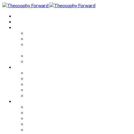
Home
About
Articles
The Society
Theosophy
Theosophy and the Society in
the Public Eye
Theosophical Encyclopedia
Good News
Series
How to Move Forward
Living Theosophy
Our World
Our Work
Our Unity
Mixed Bag
Medley
Notable Books
Quotations
Miscellany and Trivia
Links