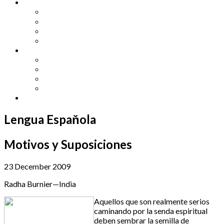
Other Languages
Lengua Espaňola
Lingua Italiana
Língua Portuguesa
Langue Française
Archives
Archives
Previous Issues
Special Editions
Arts and Crafts Studio
Donate
Lengua Espaňola
Motivos y Suposiciones
23 December 2009
Radha Burnier—India
Aquellos que son realmente serios
caminando por la senda espiritual
deben sembrar la semilla de