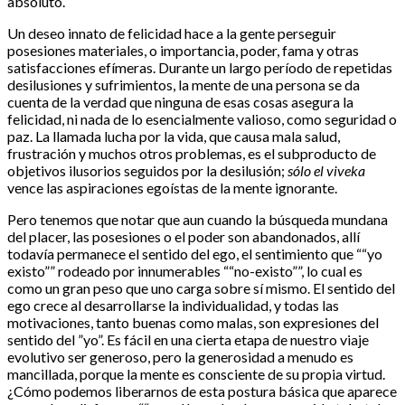
absoluto.
Un deseo innato de felicidad hace a la gente perseguir
posesiones materiales, o importancia, poder, fama y otras
satisfacciones efímeras. Durante un largo período de repetidas
desilusiones y sufrimientos, la mente de una persona se da
cuenta de la verdad que ninguna de esas cosas asegura la
felicidad, ni nada de lo esencialmente valioso, como seguridad o
paz. La llamada lucha por la vida, que causa mala salud,
frustración y muchos otros problemas, es el subproducto de
objetivos ilusorios seguidos por la desilusión;
sólo el viveka
vence las aspiraciones egoístas de la mente ignorante.
Pero tenemos que notar que aun cuando la búsqueda mundana
del placer, las posesiones o el poder son abandonados, allí
todavía permanece el sentido del ego, el sentimiento que ““yo
existo”” rodeado por innumerables ““no-existo””, lo cual es
como un gran peso que uno carga sobre sí mismo. El sentido del
ego crece al desarrollarse la individualidad, y todas las
motivaciones, tanto buenas como malas, son expresiones del
sentido del ”yo”. Es fácil en una cierta etapa de nuestro viaje
evolutivo ser generoso, pero la generosidad a menudo es
mancillada, porque la mente es consciente de su propia virtud.
¿Cómo podemos liberarnos de esta postura básica que aparece