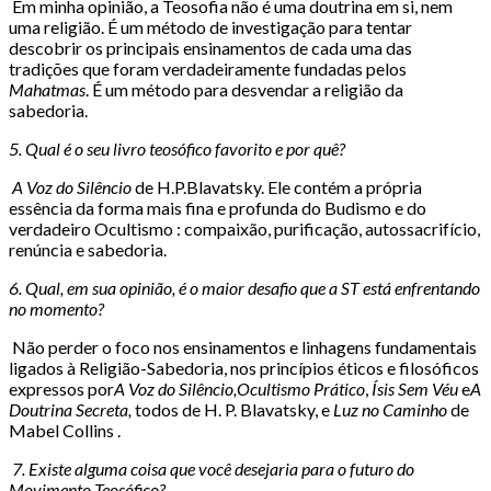
Em minha opinião, a Teosofia não é uma doutrina em si, nem
uma religião. É um método de investigação para tentar
descobrir os principais ensinamentos de cada uma das
tradições que foram verdadeiramente fundadas pelos
Mahatmas
. É um método para desvendar a religião da
sabedoria.
5. Qual é o seu livro teosófico favorito e por quê?
A Voz do Silêncio
de H.P.Blavatsky. Ele contém a própria
essência da forma mais fina e profunda do Budismo e do
verdadeiro Ocultismo : compaixão, purificação, autossacrifício,
renúncia e sabedoria.
6. Qual, em sua opinião, é o maior desafio que a ST está enfrentando
no momento?
Não perder o foco nos ensinamentos e linhagens fundamentais
ligados à Religião-Sabedoria, nos princípios éticos e filosóficos
expressos por
A Voz do Silêncio,Ocultismo Prático
,
Ísis Sem Véu
e
A
Doutrina Secreta,
todos de H. P. Blavatsky, e
Luz no Caminho
de
Mabel Collins .
7. Existe alguma coisa que você desejaria para o futuro do
Movimento Teosófico?