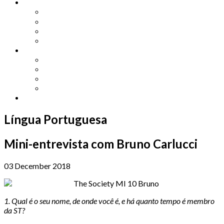
Other Languages
Lengua Espaňola
Lingua Italiana
Língua Portuguesa
Langue Française
Archives
Archives
Previous Issues
Special Editions
Arts and Crafts Studio
Donate
Língua Portuguesa
Mini-entrevista com Bruno Carlucci
03 December 2018
1. Qual é o seu nome, de onde você é, e há quanto tempo é membro
da ST?