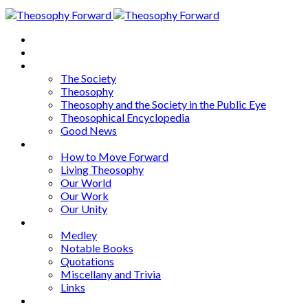
Home
About
Articles
The Society
Theosophy
Theosophy and the Society in the Public Eye
Theosophical Encyclopedia
Good News
Series
How to Move Forward
Living Theosophy
Our World
Our Work
Our Unity
Mixed Bag
Medley
Notable Books
Quotations
Miscellany and Trivia
Links
Other Languages