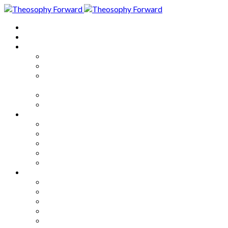
Home
About
Articles
The Society
Theosophy
Theosophy and the Society in
the Public Eye
Theosophical Encyclopedia
Good News
Series
How to Move Forward
Living Theosophy
Our World
Our Work
Our Unity
Mixed Bag
Medley
Notable Books
Quotations
Miscellany and Trivia
Links