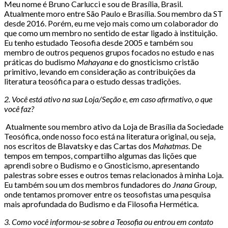
Meu nome é Bruno Carlucci e sou de Brasília, Brasil.
Atualmente moro entre São Paulo e Brasília. Sou membro da ST
desde 2016. Porém, eu me vejo mais como um colaborador do
que como um membro no sentido de estar ligado à instituição.
Eu tenho estudado Teosofia desde 2005 e também sou
membro de outros pequenos grupos focados no estudo e nas
práticas do budismo
Mahayana
e do gnosticismo cristão
primitivo, levando em consideração as contribuições da
literatura teosófica para o estudo dessas tradições.
2. Você está ativo na sua Loja/Seção e, em caso afirmativo, o que
você faz?
Atualmente sou membro ativo da Loja de Brasília da Sociedade
Teosófica, onde nosso foco está na literatura original, ou seja,
nos escritos de Blavatsky
e das Cartas dos
Mahatmas
. De
tempos em tempos, compartilho algumas das lições que
aprendi sobre o Budismo e o Gnosticismo, apresentando
palestras sobre esses e outros temas relacionados à minha Loja.
Eu também sou um dos membros fundadores do
Jnana Group
,
onde tentamos promover entre os teosofistas uma pesquisa
mais aprofundada do Budismo e da Filosofia Hermética.
3. Como você informou-se sobre a Teosofia ou entrou em contato