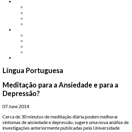
Other Languages
Lengua Espaňola
Lingua Italiana
Língua Portuguesa
Langue Française
Archives
Archives
Previous Issues
Special Editions
Arts and Crafts Studio
Donate
Língua Portuguesa
Meditação para a Ansiedade e para a
Depressão?
07 June 2014
Cerca de 30 minutos de meditação diária podem melhorar
sintomas de ansiedade e depressão, sugere uma nova análise de
investigações anteriormente publicadas pela Universidade