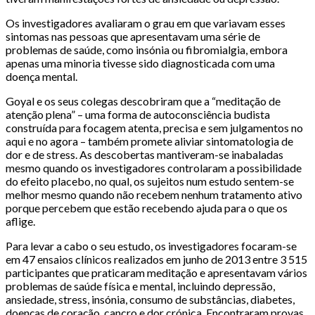
Os investigadores avaliaram o grau em que variavam esses
sintomas nas pessoas que apresentavam uma série de
problemas de saúde, como insónia ou fibromialgia, embora
apenas uma minoria tivesse sido diagnosticada com uma
doença mental.
Goyal e os seus colegas descobriram que a “meditação de
atenção plena” – uma forma de autoconsciência budista
construída para focagem atenta, precisa e sem julgamentos no
aqui e no agora – também promete aliviar sintomatologia de
dor e de stress. As descobertas mantiveram-se inabaladas
mesmo quando os investigadores controlaram a possibilidade
do efeito placebo, no qual, os sujeitos num estudo sentem-se
melhor mesmo quando não recebem nenhum tratamento ativo
porque percebem que estão recebendo ajuda para o que os
aflige.
Para levar a cabo o seu estudo, os investigadores focaram-se
em 47 ensaios clínicos realizados em junho de 2013 entre 3 515
participantes que praticaram meditação e apresentavam vários
problemas de saúde física e mental, incluindo depressão,
ansiedade, stress, insónia, consumo de substâncias, diabetes,
doenças de coração, cancro e dor crónica. Encontraram provas