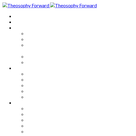
Home
About
Articles
The Society
Theosophy
Theosophy and the Society in
the Public Eye
Theosophical Encyclopedia
Good News
Series
How to Move Forward
Living Theosophy
Our World
Our Work
Our Unity
Mixed Bag
Medley
Notable Books
Quotations
Miscellany and Trivia
Links