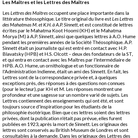
Les Maîtres et les Lettres des Maîtres
Les
Lettres des Maîtres
occupent une place importante dans la
littérature théosophique. Le titre original du livre est
Les Lettres
des Mahatmas M. et K.H. à A.P. Sinnett
, et est constitué de lettres
écrites par le Mahatma Koot Hoomi (KH) et le Mahatma
Morya (M) à A.P. Sinnett, ainsi que quelques lettres à A.O. Hume
pendant les premières années de la Société Théosophique. A.P.
Sinnett était un journaliste qui est entré en contact avec H.P.
Blavatsky (HPB) et H.S. Olcott – deux des fondateurs de la ST,
et qui entra en contact avec les Maîtres par l'intermédiaire de
HPB. A.O. Hume, un ornithologue et un fonctionnaire de
l'Administration Indienne, était un ami des Sinnett. En fait, les
Lettres sont de la correspondance privée et, à quelques
exceptions près, des réponses à des questions non connues
(pour le lecteur), par KH et M. Les réponses montrent une
profondeur et une sagesse sur un nombre varié de sujets. Les
Lettres contiennent des enseignements qui ont été, et sont
toujours source d'inspiration pour les étudiants de la
philosophie ésotérique. Bien que ces lettres soient des lettres
privées, dont la publication n'était pas prévue, elles furent
publiées en 1923, après la mort de Sinnett. Les originaux des
lettres sont conservés au British Museum de Londres et sont
consultables à la demande. Dans les originaux des Lettres des