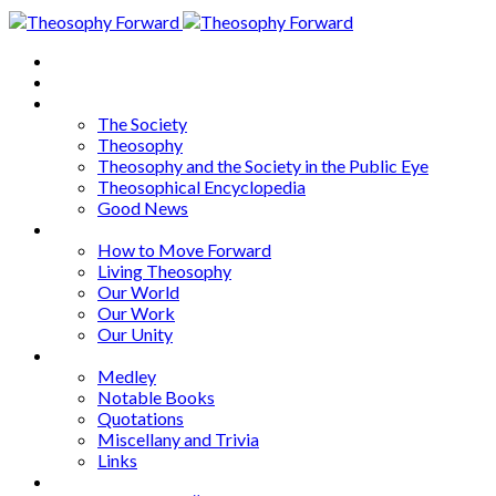
Home
About
Articles
The Society
Theosophy
Theosophy and the Society in the Public Eye
Theosophical Encyclopedia
Good News
Series
How to Move Forward
Living Theosophy
Our World
Our Work
Our Unity
Mixed Bag
Medley
Notable Books
Quotations
Miscellany and Trivia
Links
Other Languages