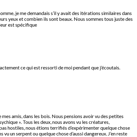
 homme, je me demandais s’il y avait des itérations similaires dans
e leurs yeux et combien ils sont beaux. Nous sommes tous juste des
leur est spécifique
exactement ce qui est ressorti de moi pendant que j’écoutais.
e mes amis, dans les bois. Nous pensions avoir vu des petites
ychique ». Tous les deux, nous avons vu les créatures,
pas hostiles, nous étions terrifiés d’expérimenter quelque chose
 vu un serpent ou quelque chose d’aussi dangereux. J’en reste