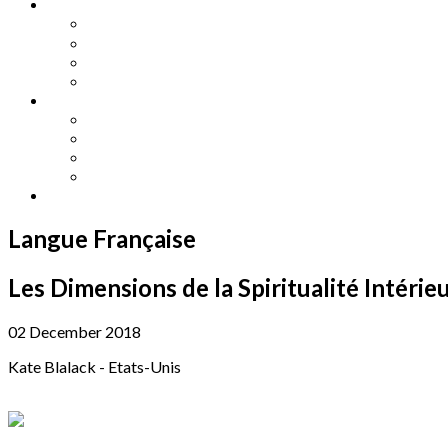
Other Languages
Lengua Espaňola
Lingua Italiana
Língua Portuguesa
Langue Française
Archives
Archives
Previous Issues
Special Editions
Arts and Crafts Studio
Donate
Langue Française
Les Dimensions de la Spiritualité Intérie
02 December 2018
Kate Blalack - Etats-Unis