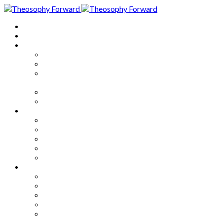
Home
About
Articles
The Society
Theosophy
Theosophy and the Society in
the Public Eye
Theosophical Encyclopedia
Good News
Series
How to Move Forward
Living Theosophy
Our World
Our Work
Our Unity
Mixed Bag
Medley
Notable Books
Quotations
Miscellany and Trivia
Links