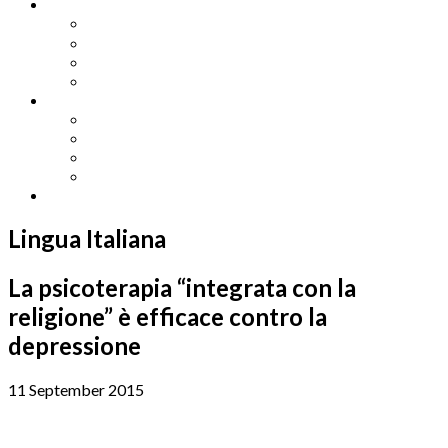
Other Languages
Lengua Espaňola
Lingua Italiana
Língua Portuguesa
Langue Française
Archives
Archives
Previous Issues
Special Editions
Arts and Crafts Studio
Donate
Lingua Italiana
La psicoterapia “integrata con la
religione” è efficace contro la
depressione
11 September 2015