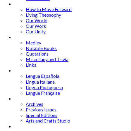
Series
How to Move Forward
Living Theosophy
Our World
Our Work
Our Unity
Mixed Bag
Medley
Notable Books
Quotations
Miscellany and Trivia
Links
Other Languages
Lengua Espaňola
Lingua Italiana
Língua Portuguesa
Langue Française
Archives
Archives
Previous Issues
Special Editions
Arts and Crafts Studio
Donate