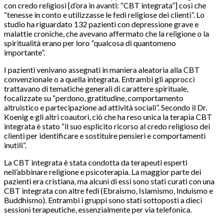
con credo religiosi [d’ora in avanti: “CBT integrata”] così che
“tenesse in conto e utilizzasse le fedi religiose dei clienti”. Lo
studio ha riguardato 132 pazienti con depressione grave e
malattie croniche, che avevano affermato che la religione o la
spiritualità erano per loro “qualcosa di quantomeno
importante”.
I pazienti venivano assegnati in maniera aleatoria alla CBT
convenzionale o a quella integrata. Entrambi gli approcci
trattavano di tematiche generali di carattere spirituale,
focalizzate su “perdono, gratitudine, comportamento
altruistico e partecipazione ad attività sociali”. Secondo il Dr.
Koenig e gli altri coautori, ciò che ha reso unica la terapia CBT
integrata è stato “il suo esplicito ricorso al credo religioso dei
clienti per identificare e sostituire pensieri e comportamenti
inutili”.
La CBT integrata è stata condotta da terapeuti esperti
nell’abbinare religione e psicoterapia. La maggior parte dei
pazienti era cristiana, ma alcuni di essi sono stati curati con una
CBT integrata con altre fedi (Ebraismo, Islamismo, Induismo e
Buddhismo). Entrambi i gruppi sono stati sottoposti a dieci
sessioni terapeutiche, essenzialmente per via telefonica.