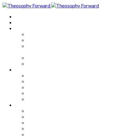
Home
About
Articles
The Society
Theosophy
Theosophy and the Society in
the Public Eye
Theosophical Encyclopedia
Good News
Series
How to Move Forward
Living Theosophy
Our World
Our Work
Our Unity
Mixed Bag
Medley
Notable Books
Quotations
Miscellany and Trivia
Links