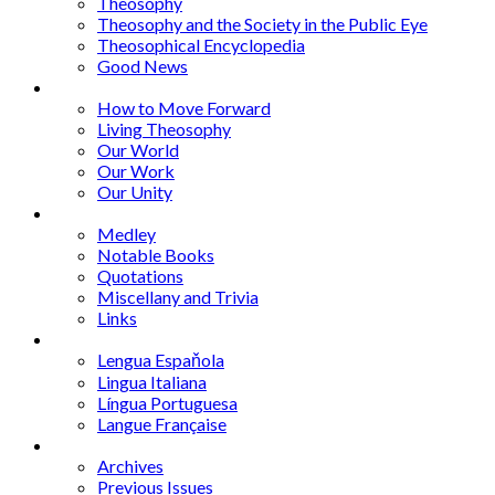
Theosophy
Theosophy and the Society in the Public Eye
Theosophical Encyclopedia
Good News
Series
How to Move Forward
Living Theosophy
Our World
Our Work
Our Unity
Mixed Bag
Medley
Notable Books
Quotations
Miscellany and Trivia
Links
Other Languages
Lengua Espaňola
Lingua Italiana
Língua Portuguesa
Langue Française
Archives
Archives
Previous Issues