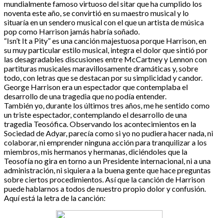
mundialmente famoso virtuoso del sitar que ha cumplido los
noventa este año, se convirtió en su maestro musical y lo
situaría en un sendero musical con el que un artista de música
pop como Harrison jamás habría soñado.
“Isn’t It a Pity” es una canción majestuosa porque Harrison, en
su muy particular estilo musical, integra el dolor que sintió por
las desagradables discusiones entre McCartney y Lennon con
partituras musicales maravillosamente dramáticas y, sobre
todo, con letras que se destacan por su simplicidad y candor.
George Harrison era un espectador que contemplaba el
desarrollo de una tragedia que no podía entender.
También yo, durante los últimos tres años, me he sentido como
un triste espectador, contemplando el desarrollo de una
tragedia Teosófica. Observando los acontecimientos en la
Sociedad de Adyar, parecía como si yo no pudiera hacer nada, ni
colaborar, ni emprender ninguna acción para tranquilizar a los
miembros, mis hermanos y hermanas, diciéndoles que la
Teosofía no gira en torno a un Presidente internacional, ni a una
administración, ni siquiera a la buena gente que hace preguntas
sobre ciertos procedimientos. Así que la canción de Harrison
puede hablarnos a todos de nuestro propio dolor y confusión.
Aquí está la letra de la canción: