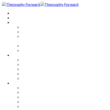
Home
About
Articles
The Society
Theosophy
Theosophy and the Society in
the Public Eye
Theosophical Encyclopedia
Good News
Series
How to Move Forward
Living Theosophy
Our World
Our Work
Our Unity
Mixed Bag
Medley
Notable Books
Quotations
Miscellany and Trivia
Links