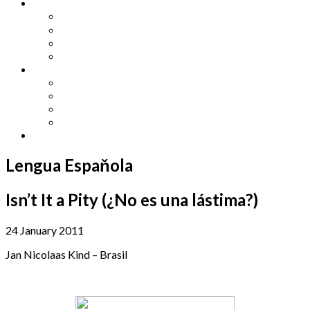
Other Languages
Lengua Espaňola
Lingua Italiana
Língua Portuguesa
Langue Française
Archives
Archives
Previous Issues
Special Editions
Arts and Crafts Studio
Donate
Lengua Espaňola
Isn’t It a Pity (¿No es una lástima?)
24 January 2011
Jan Nicolaas Kind – Brasil