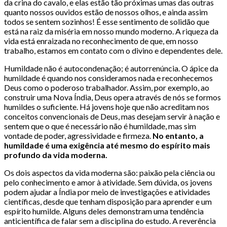
da crina do cavalo, e elas estão tão próximas umas das outras
quanto nossos ouvidos estão de nossos olhos, e ainda assim
todos se sentem sozinhos! É esse sentimento de solidão que
está na raiz da miséria em nosso mundo moderno. A riqueza da
vida está enraizada no reconhecimento de que, em nosso
trabalho, estamos em contato com o divino e dependentes dele.
Humildade não é autocondenação; é autorrenúncia. O ápice da
humildade é quando nos consideramos nada e reconhecemos
Deus como o poderoso trabalhador. Assim, por exemplo, ao
construir uma Nova Índia, Deus opera através de nós se formos
humildes o suficiente. Há jovens hoje que não acreditam nos
conceitos convencionais de Deus, mas desejam servir à nação e
sentem que o que é necessário não é humildade, mas sim
vontade de poder, agressividade e firmeza.
No entanto, a
humildade é uma exigência até mesmo do espírito mais
profundo da vida moderna.
Os dois aspectos da vida moderna são: paixão pela ciência ou
pelo conhecimento e amor à atividade. Sem dúvida, os jovens
podem ajudar a Índia por meio de investigações e atividades
científicas, desde que tenham disposição para aprender e um
espírito humilde. Alguns deles demonstram uma tendência
anticientífica de falar sem a disciplina do estudo. A reverência