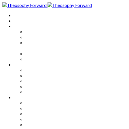
Home
About
Articles
The Society
Theosophy
Theosophy and the Society in
the Public Eye
Theosophical Encyclopedia
Good News
Series
How to Move Forward
Living Theosophy
Our World
Our Work
Our Unity
Mixed Bag
Medley
Notable Books
Quotations
Miscellany and Trivia
Links