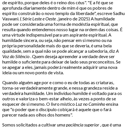
de espírito, porque deles é o reino dos céus". "E a fé que se
aprofunda diariamente dentro de mim é que os pobres de
espírito construirão o novo templo da liberdade", escreve Sadhu
Vaswani. (
Série Leste e Oeste
, janeiro de 2025) A humildade
pode ser considerada uma forma de modéstia espiritual, que
resulta quando entendemos nosso lugar na ordem das coisas. É
uma virtude indispensável para um aspirante espiritual. A
humildade sincera, ou seja, não pensar em si mesmo ou na
própria personalidade mais do que se deveria, é uma bela
qualidade, sem a qual não se pode alcançar a sabedoria, diz
A
Voz do Silêncio
. Quem deseja apreender a verdade deve ser
humilde o suficiente para deixar de lado seus preconceitos. Se
se apegar a eles, jamais poderá realmente adquirir uma nova
ideia ou um novo ponto de vista.
Quando alguém age por e como o eu de todas as criaturas,
torna-se verdadeiramente grande, e nessa grandeza reside a
verdadeira humildade. Um indivíduo humilde é voltado para os
outros e valoriza o bem-estar alheio, às vezes a ponto de se
esquecer de si mesmo. O livro místico
Luz no Caminho
ensina
que "o poder que o discípulo cobiçará é aquele que o fará
parecer nada aos olhos dos homens".
Somos solicitados a cultivar
uma paciência superior
, que é uma