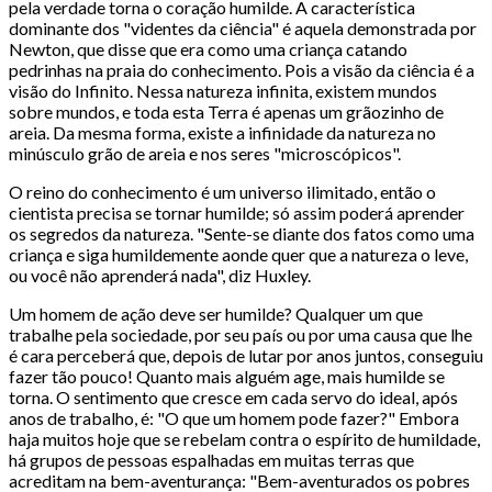
pela verdade torna o coração humilde. A característica
dominante dos "videntes da ciência" é aquela demonstrada por
Newton, que disse que era como uma criança catando
pedrinhas na praia do conhecimento. Pois a visão da ciência é a
visão do Infinito. Nessa natureza infinita, existem mundos
sobre mundos, e toda esta Terra é apenas um grãozinho de
areia. Da mesma forma, existe a infinidade da natureza no
minúsculo grão de areia e nos seres "microscópicos".
O reino do conhecimento é um universo ilimitado, então o
cientista precisa se tornar humilde; só assim poderá aprender
os segredos da natureza. "Sente-se diante dos fatos como uma
criança e siga humildemente aonde quer que a natureza o leve,
ou você não aprenderá nada", diz Huxley.
Um homem de ação deve ser humilde? Qualquer um que
trabalhe pela sociedade, por seu país ou por uma causa que lhe
é cara perceberá que, depois de lutar por anos juntos, conseguiu
fazer tão pouco! Quanto mais alguém age, mais humilde se
torna. O sentimento que cresce em cada servo do ideal, após
anos de trabalho, é: "O que um homem pode fazer?" Embora
haja muitos hoje que se rebelam contra o espírito de humildade,
há grupos de pessoas espalhadas em muitas terras que
acreditam na bem-aventurança: "Bem-aventurados os pobres