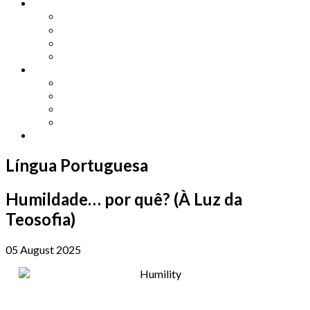
Other Languages
Lengua Espaňola
Lingua Italiana
Língua Portuguesa
Langue Française
Archives
Archives
Previous Issues
Special Editions
Arts and Crafts Studio
Donate
Língua Portuguesa
Humildade… por quê? (À Luz da
Teosofia)
05 August 2025