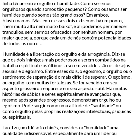
linha tênue entre orgulho e humildade. Como seremos
orgulhosos quando somos tão pequenos? Como ousamos ser
humildes quando somos tão grandiosos? Em ambos,
blasfemamos. Mas entre esses dois extremos há um ponto,
"nem muito alto nem muito baixo", e ali podemos permanecer
tranquilos, sem sermos ofuscados por nenhum homem, por
maior que seja, porque cada um de nós contém potencialidades
de todos os outros.
Humildade é a libertação do orgulho e da arrogância. Diz-se
que os dois inimigos mais poderosos a serem combatidos na
batalha espiritual e os últimos a serem vencidos são os desejos
sexuais e o egoísmo. Entre esses dois, o egoísmo, o orgulho ou o
sentimento de separação é o mais difícil de superar. O egoísmo,
ou orgulho, tem muitas fortalezas. Se for vencido em seu
aspecto grosseiro, reaparece em seu aspecto sutil. Há muitas
histórias de sábios e seres espiritualmente avançados que,
mesmo após grandes progressos, demonstram orgulho ou
egoísmo. Pode surgir como uma atitude de "santidade" ou
como orgulho pelas próprias realizações intelectuais, psíquicas
ou espirituais.
Lao Tzu, um filósofo chinês, considera a “humildade” uma
qualidade indispensável, especialmente para um líder ou