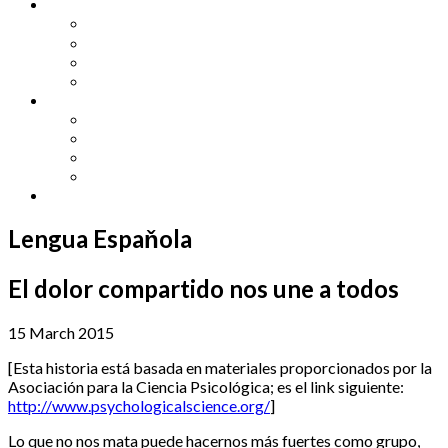
Other Languages
Lengua Espaňola
Lingua Italiana
Língua Portuguesa
Langue Française
Archives
Archives
Previous Issues
Special Editions
Arts and Crafts Studio
Donate
Lengua Espaňola
El dolor compartido nos une a todos
15 March 2015
[Esta historia está basada en materiales proporcionados por la
Asociación para la Ciencia Psicológica; es el link siguiente:
http://www.psychologicalscience.org/
]
Lo que no nos mata puede hacernos más fuertes como grupo,