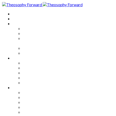
Home
About
Articles
The Society
Theosophy
Theosophy and the Society in
the Public Eye
Theosophical Encyclopedia
Good News
Series
How to Move Forward
Living Theosophy
Our World
Our Work
Our Unity
Mixed Bag
Medley
Notable Books
Quotations
Miscellany and Trivia
Links