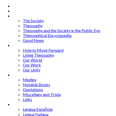
Home
About
Articles
The Society
Theosophy
Theosophy and the Society in the Public Eye
Theosophical Encyclopedia
Good News
Series
How to Move Forward
Living Theosophy
Our World
Our Work
Our Unity
Mixed Bag
Medley
Notable Books
Quotations
Miscellany and Trivia
Links
Other Languages
Lengua Espaňola
Lingua Italiana