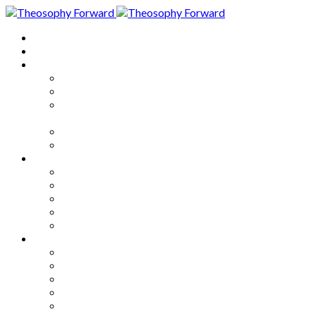
Home
About
Articles
The Society
Theosophy
Theosophy and the Society in
the Public Eye
Theosophical Encyclopedia
Good News
Series
How to Move Forward
Living Theosophy
Our World
Our Work
Our Unity
Mixed Bag
Medley
Notable Books
Quotations
Miscellany and Trivia
Links