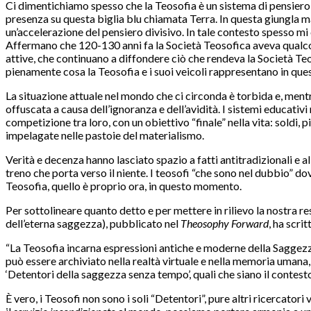
Ci dimentichiamo spesso che la Teosofia è un sistema di pensiero co
presenza su questa biglia blu chiamata Terra. In questa giungla mat
un’accelerazione del pensiero divisivo. In tale contesto spesso mi 
Affermano che 120-130 anni fa la Società Teosofica aveva qualcosa
attive, che continuano a diffondere ciò che rendeva la Società T
pienamente cosa la Teosofia e i suoi veicoli rappresentano in que
La situazione attuale nel mondo che ci circonda è torbida e, ment
offuscata a causa dell’ignoranza e dell’avidità. I sistemi educati
competizione tra loro, con un obiettivo “finale” nella vita: soldi, pi
impelagate nelle pastoie del materialismo.
Verità e decenza hanno lasciato spazio a fatti antitradizionali e all
treno che porta verso il niente. I teosofi “che sono nel dubbio”
Teosofia, quello è proprio ora, in questo momento.
Per sottolineare quanto detto e per mettere in rilievo la nostra re
dell’eterna saggezza), pubblicato nel
Theosophy Forward
, ha scrit
“La Teosofia incarna espressioni antiche e moderne della Saggezza
può essere archiviato nella realtà virtuale e nella memoria umana,
‘Detentori della saggezza senza tempo’, quali che siano il contesto 
È vero, i Teosofi non sono i soli “Detentori”, pure altri ricercator