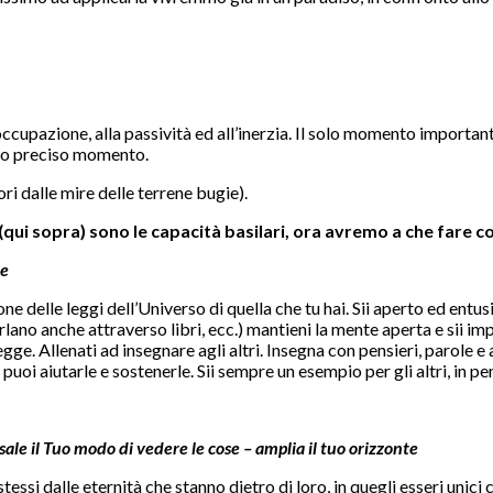
eoccupazione, alla passività ed all’inerzia. Il solo momento importan
esto preciso momento.
ori dalle mire delle terrene bugie).
(qui sopra) sono le capacità basilari, ora avremo a che fare co
re
elle leggi dell’Universo di quella che tu hai. Sii aperto ed entusi
lano anche attraverso libri, ecc.) mantieni la mente aperta e sii im
ge. Allenati ad insegnare agli altri. Insegna con pensieri, parole e a
uoi aiutarle e sostenerle. Sii sempre un esempio per gli altri, in pens
rsale il Tuo modo di vedere le cose – amplia il tuo orizzonte
stessi dalle eternità che stanno dietro di loro, in quegli esseri unic