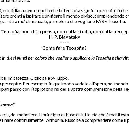
umanità divisa.
 quotidianamente, quello che la Teosofia significa per noi, ciò c
d essere pronti a ispirare e unificare il mondo diviso, comprendendo 
re, scritti a mo’ di manuale, per coloro che vogliono FARE Teosofia.
 Teosofia, non chi la pensa, non chi la studia, non chi la percepi
H. P. Blavatsky
------
Come fare Teosofia?
n dieci punti per coloro che vogliono applicare la Teosofia nella vi
Illimitatezza, Ciclicità e Sviluppo.
ercepite. Per esempio, in qual modo vedete all’opera, nel mondo int
di pari passo con l’approfondirsi della vostra comprensione della T
l karma?
iversi, dei mondi ecc. Il principio di base di tutto ciò che è manifes
istinare continuamente l’Armonia. Riuscite a comprendere come il pri