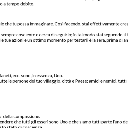
emo a tempo debito.
ile che tu possa immaginare. Così facendo, stai effettivamente crea
 sempre cosciente e cerca di seguirlo; in tal modo stai seguendo il 
 le tue azioni e un ottimo momento per testarli è la sera, prima di a
ianeti, ecc. sono, in essenza, Uno.
te le persone del tuo villaggio, città e Paese; amici e nemici, tutti i
mo, della compassione.
re che tutti gli esseri sono Uno e che siamo tutti parte l’uno dell
esto stato di coscienza.