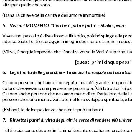
altri per quello che sono.
(Dâna, la chiave della carità e dell’amore immortale)
5. Vivi nel MOMENTO. “Ciò che è fatto è fatto” – Shakespeare
Vivere nel passato è disastroso e illusorio, poiché spinge alla pr
adesso. Siate forti e coraggiosi in ogni decisione e azione in qu
(Vîrya, l’energia impavida che s’innalza verso la Verità superna, fu
[questi primi cinque passi 
6. Legittimità delle gerarchie – Tu sei sia il discepolo sia l’istrutto
Ci sono persone che hanno conseguito una più grande comprensione d
coloro che avevano una percezione più ampia. (Gli Istruttori ci par
Ci sono anche persone che ne sanno meno di te. Parla loro della Leg
persone che sono meno avanzate, nel loro sviluppo spirituale, e tu p
(Kshanti, la dolce pazienza che niente può turbare)
7. Rispetta i punti di vista degli altri e cerca di rendere più unive
Tutti e ciascuno, dei, uomini, animali, piante ecc., hanno creato se 