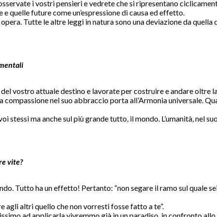
sservate i vostri pensieri e vedrete che si ripresentano ciclicamente
e e quelle future come un’espressione di causa ed effetto.
era. Tutte le altre leggi in natura sono una deviazione da quella de
mentali
i del vostro attuale destino e lavorate per costruire e andare oltre 
he la compassione nel suo abbraccio porta all’Armonia universale. 
oi stessi ma anche sul più grande tutto, il mondo. L’umanità, nel suo
e vite?
do. Tutto ha un effetto! Pertanto: “non segare il ramo sul quale sei 
e agli altri quello che non vorresti fosse fatto a te”.
issimo ad applicarla vivremmo già in un paradiso, in confronto all