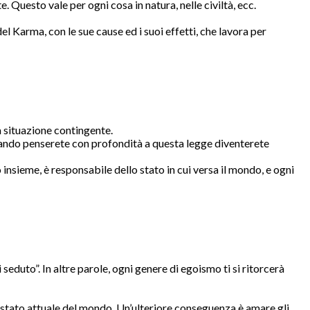
. Questo vale per ogni cosa in natura, nelle civiltà, ecc.
l Karma, con le sue cause ed i suoi effetti, che lavora per
la situazione contingente.
Quando penserete con profondità a questa legge diventerete
 insieme, è responsabile dello stato in cui versa il mondo, e ogni
seduto”. In altre parole, ogni genere di egoismo ti si ritorcerà
o stato attuale del mondo. Un’ulteriore conseguenza è amare gli