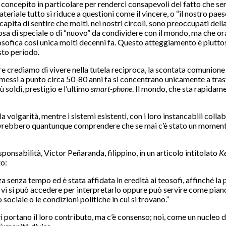
ncepito in particolare per renderci consapevoli del fatto che servir
eriale tutto si riduce a questioni come il vincere, o “il nostro paes
capita di sentire che molti, nei nostri circoli, sono preoccupati del
 di speciale o di “nuovo” da condividere con il mondo, ma che ora è
eosofica così unica molti decenni fa. Questo atteggiamento è piut
sto periodo.
re crediamo di vivere nella tutela reciproca, la scontata comunione
vi messi a punto circa 50-80 anni fa si concentrano unicamente a tra
ù soldi, prestigio e l’ultimo
smart-phone
. Il mondo, che sta rapidame
a volgarità, mentre i sistemi esistenti, con i loro instancabili collab
 dovrebbero quantunque comprendere che se mai c’è stato un momento
sponsabilità, Victor Peñaranda, filippino, in un articolo intitolato
Ke
to:
 senza tempo ed è stata affidata in eredità ai teosofi, affinché l
 vi si può accedere per interpretarlo oppure può servire come piano 
sociale o le condizioni politiche in cui si trovano.”
i vi portano il loro contributo, ma c’è consenso; noi, come un nucleo