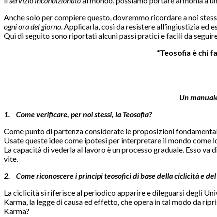
il
servizio incondizionato
al mondo, possiamo portare armonia a un’
Anche solo per compiere questo, dovremmo ricordare a noi stessi,
ogni ora del giorno
. Applicarla, così da resistere all’ingiustizia e
Qui di seguito sono riportati alcuni passi pratici e facili da segui
“Teosofia è chi fa
Un manuale i
1. Come verificare, per noi stessi, la Teosofia?
Come punto di partenza considerate le proposizioni fondamentali: 
Usate queste idee come ipotesi per interpretare il mondo come lo p
La capacità di vederla al lavoro è un processo graduale. Esso va 
vite.
2. Come riconoscere i principi teosofici di base della ciclicità e de
La ciclicità si riferisce al periodico apparire e dileguarsi degli Un
Karma, la legge di causa ed effetto, che opera in tal modo da ripr
Karma?