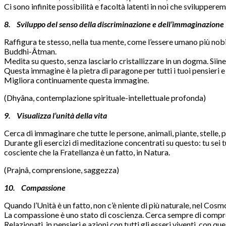
Ci sono infinite possibilità e facoltà latenti in noi che svilupper
8. Sviluppo del senso della discriminazione e dell’immaginazione
Raffigura te stesso, nella tua mente, come l’essere umano più nob
Buddhi-Âtman.
Medita su questo, senza lasciarlo cristallizzare in un dogma. Siine
Questa immagine è la pietra di paragone per tutti i tuoi pensieri e
Migliora continuamente questa immagine.
(Dhyâna, contemplazione spirituale-intellettuale profonda)
9. Visualizza l’unità della vita
Cerca di immaginare che tutte le persone, animali, piante, stelle, p
Durante gli esercizi di meditazione concentrati su questo: tu sei tut
cosciente che la Fratellanza è un fatto, in Natura.
(Prajnâ, comprensione, saggezza)
10. Compassione
Quando l’Unità è un fatto, non c’è niente di più naturale, nel Cos
La compassione è uno stato di coscienza. Cerca sempre di comprende
Relazionati, in pensieri e azioni con tutti gli esseri viventi, con qu