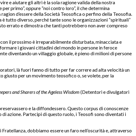
e e aiutare gli altri è la sola ragione valida della nostra
e per primo”, oppure “noi contro loro”, il che determina
la ragion d’essere della Società Teosofica o perfino della Teosofia.
 tutto diverso, perché tante sono le organizzazioni “spirituali”
tosto errato e dimostra che tanti potrebbero non aver compreso
 con il prossimo è irreparabilmente disturbata, minacciata e
sformare i giovani cittadini del mondo in persone in feroce
nte diventando un villaggio globale, è pieno di milioni di persone
oratori, là fuori fanno di tutto per far correre ad alta velocità un
 giusto per un movimento teosofico o, se volete, per la
epers and Sharers of the Ageless Wisdom
(Detentori e divulgatori
a preservassero e la diffondessero. Questo corpus di conoscenze
di azione. Partecipi di questo ruolo, i Teosofi sono diventati i
 di Fratellanza, dobbiamo essere un faro nell’oscurità e, attraverso