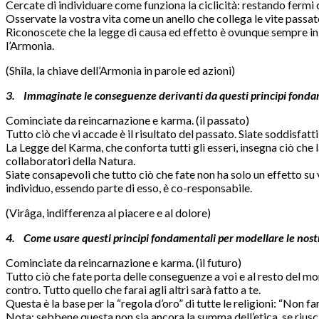
Cercate di individuare come funziona la ciclicità: restando fermi o
Osservate la vostra vita come un anello che collega le vite passat
Riconoscete che la legge di causa ed effetto è ovunque sempre in op
l’Armonia.
(Shîla, la chiave dell’Armonia in parole ed azioni)
3. Immaginate le conseguenze derivanti da questi principi fonda
Cominciate da reincarnazione e karma. (il passato)
Tutto ciò che vi accade è il risultato del passato. Siate soddisfatt
La Legge del Karma, che conforta tutti gli esseri, insegna ciò c
collaboratori della Natura.
Siate consapevoli che tutto ciò che fate non ha solo un effetto su v
individuo, essendo parte di esso, è co-responsabile.
(Virâga, indifferenza al piacere e al dolore)
4. Come usare questi principi fondamentali per modellare le nostr
Cominciate da reincarnazione e karma. (il futuro)
Tutto ciò che fate porta delle conseguenze a voi e al resto del mon
contro. Tutto quello che farai agli altri sarà fatto a te.
Questa è la base per la “regola d’oro” di tutte le religioni: “Non far
Nota: sebbene questa non sia ancora la summa dell’etica, se riusc