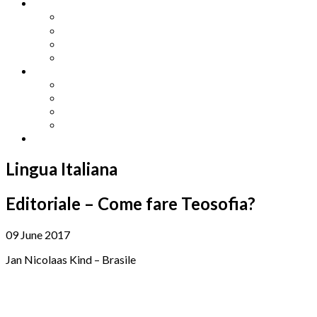
Other Languages
Lengua Espaňola
Lingua Italiana
Língua Portuguesa
Langue Française
Archives
Archives
Previous Issues
Special Editions
Arts and Crafts Studio
Donate
Lingua Italiana
Editoriale – Come fare Teosofia?
09 June 2017
Jan Nicolaas Kind – Brasile