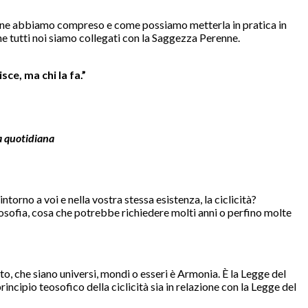
he ne abbiamo compreso e come possiamo metterla in pratica in
che tutti noi siamo collegati con la Saggezza Perenne.
sce, ma chi la fa.”
ta quotidiana
orno a voi e nella vostra stessa esistenza, la ciclicità?
eosofia, cosa che potrebbe richiedere molti anni o perfino molte
tato, che siano universi, mondi o esseri è Armonia. È la Legge del
ncipio teosofico della ciclicità sia in relazione con la Legge del