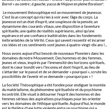
Barrel » au centre ; à gauche, yucca de Mojave en pleine floraison*.
Le mouvement théosophique est un mouvement de jeunesse.
C’est là un concept qui n’a rien à voir avec l’âge du corps. La
jeunesse est un état d’esprit, une souplesse de la pensée, un
dynamisme des courants vitaux, une disposition à l’aventure
spirituelle, une quête de réalités supérieures, ainsi qu’une
espérance et une confiance inaltérables dans les fondements
inébranlables de la Vérité. Ceux qui savent ressentir et incarner
ces idées et ces sentiments sont jeunes à quatre-vingt-dix ans !...
Nous avons aujourd'hui besoin de nouveaux Pionniers dans les
domaines de notre Mouvement. Des hommes et des femmes,
jeunes et vieux, inspirés par l'immensité des horizons spirituels,
dont le cœur bondit vers l'inconnu et dont l'esprit, au lieu de
s'attarder sur le passé et de se demander « pourquoi », scrute les
possibilités de l'avenir et se demande « pourquoi pas » !
La Société Théosophique a été fondée pour endiguer la montée
du matérialisme, du phénomène spiritualiste et du psychisme
incontrôlé. Elle visait à détourner l'esprit des hommes et des
femmes sérieux des aspirations psychiques pour les orienter
vers les domaines de l'éthique spirituelle. Aujourd'hui, le monde
est le théâtre d'une lutte violente entre un psychisme qui a