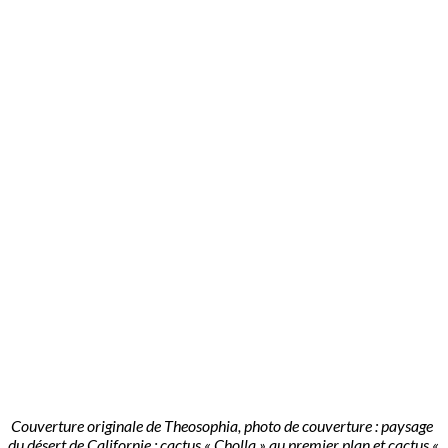
Couverture originale de Theosophia, photo de couverture : paysage
du désert de Californie ; cactus « Cholla » au premier plan et cactus «