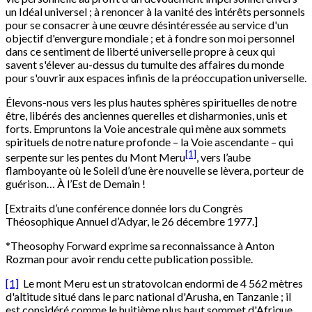
un Idéal universel ; à renoncer à la vanité des intérêts personnels
pour se consacrer à une œuvre désintéressée au service d'un
objectif d'envergure mondiale ; et à fondre son moi personnel
dans ce sentiment de liberté universelle propre à ceux qui
savent s'élever au-dessus du tumulte des affaires du monde
pour s'ouvrir aux espaces infinis de la préoccupation universelle.
Élevons-nous vers les plus hautes sphères spirituelles de notre
être, libérés des anciennes querelles et disharmonies, unis et
forts. Empruntons la Voie ancestrale qui mène aux sommets
spirituels de notre nature profonde – la Voie ascendante – qui
[1]
serpente sur les pentes du Mont Meru
, vers l’aube
flamboyante où le Soleil d’une ère nouvelle se lèvera, porteur de
guérison… À l’Est de Demain !
[Extraits d’une conférence donnée lors du Congrès
Théosophique Annuel d’Adyar, le 26 décembre 1977.]
*Theosophy Forward exprime sa reconnaissance à Anton
Rozman pour avoir rendu cette publication possible.
[1]
Le mont Meru est un stratovolcan endormi de 4 562 mètres
d'altitude situé dans le parc national d'Arusha, en Tanzanie ; il
est considéré comme le huitième plus haut sommet d'Afrique.