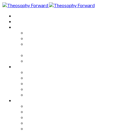
Home
About
Articles
The Society
Theosophy
Theosophy and the Society in
the Public Eye
Theosophical Encyclopedia
Good News
Series
How to Move Forward
Living Theosophy
Our World
Our Work
Our Unity
Mixed Bag
Medley
Notable Books
Quotations
Miscellany and Trivia
Links