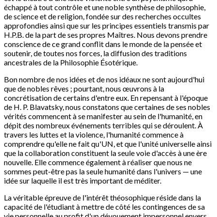
échappé à tout contrôle et une noble synthèse de philosophie,
de science et de religion, fondée sur des recherches occultes
approfondies ainsi que sur les principes essentiels transmis par
H.P.B. de la part de ses propres Maîtres. Nous devons prendre
conscience de ce grand conflit dans le monde de la pensée et
soutenir, de toutes nos forces, la diffusion des traditions
ancestrales de la Philosophie Ésotérique.
Bon nombre de nos idées et de nos idéaux ne sont aujourd'hui
que de nobles rêves ; pourtant, nous œuvrons à la
concrétisation de certains d'entre eux. En repensant à l'époque
de H. P. Blavatsky, nous constatons que certaines de ses nobles
vérités commencent à se manifester au sein de l'humanité, en
dépit des nombreux événements terribles qui se déroulent. À
travers les luttes et la violence, l'humanité commence à
comprendre qu'elle ne fait qu'UN, et que l'unité universelle ainsi
que la collaboration constituent la seule voie d'accès à une ère
nouvelle. Elle commence également à réaliser que nous ne
sommes peut-être pas la seule humanité dans l'univers — une
idée sur laquelle il est très important de méditer.
La véritable épreuve de l'intérêt théosophique réside dans la
capacité de l'étudiant à mettre de côté les contingences de sa
vie personnelle au profit d'un dévouement impersonnel envers