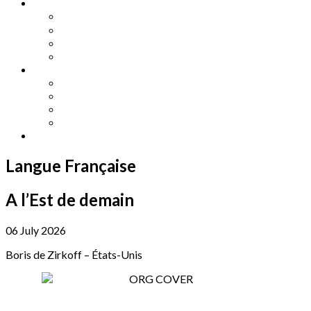
Other Languages
Lengua Espaňola
Lingua Italiana
Língua Portuguesa
Langue Française
Archives
Archives
Previous Issues
Special Editions
Arts and Crafts Studio
Donate
Langue Française
A l’Est de demain
06 July 2026
Boris de Zirkoff – États-Unis